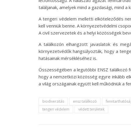
létfontosságú. A halászati ágazat fenntarth
találjanak, amelyek mind a gazdasági, mind a
A tengeri védelem melletti elköteleződés ne
kell venniük benne. A környezetvédelmi csopo
A civil szervezetek és a helyi közösségek b
A találkozón elhangzott javaslatok és megá
környezetvédők hangsúlyozták, hogy a tenger
hatásainak mérsékléséhez is.
Összességében a legutóbbi ENSZ találkozó fon
hogy a nemzetközi közösség egyre inkább elk
a világ országainak együtt kell működniük a f
biodiverzitás
ensz találkozó
fenntarthatósá
tengeri védelem
védett területek