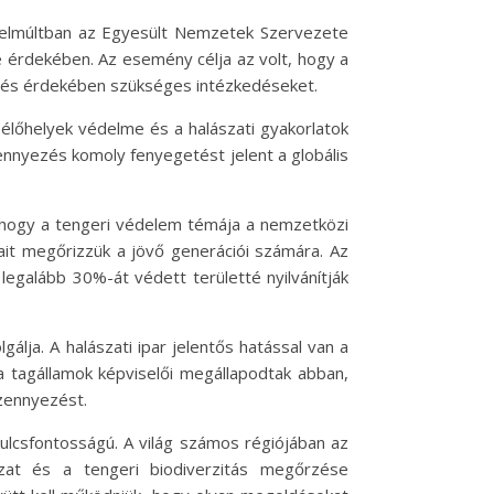
zelmúltban az Egyesült Nemzetek Szervezete
 érdekében. Az esemény célja az volt, hogy a
jlődés érdekében szükséges intézkedéseket.
 élőhelyek védelme és a halászati gyakorlatok
ennyezés komoly fenyegetést jelent a globális
 hogy a tengeri védelem témája a nemzetközi
jait megőrizzük a jövő generációi számára. Az
 legalább 30%-át védett területté nyilvánítják
álja. A halászati ipar jelentős hatással van a
a tagállamok képviselői megállapodtak abban,
szennyezést.
lcsfontosságú. A világ számos régiójában az
szat és a tengeri biodiverzitás megőrzése