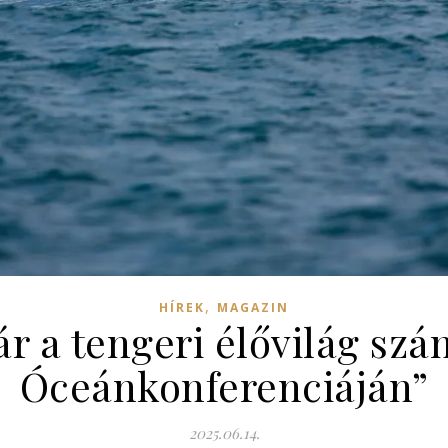
,
HÍREK
MAGAZIN
 a tengeri élővilág sz
Óceánkonferenciáján”
2025.06.14.