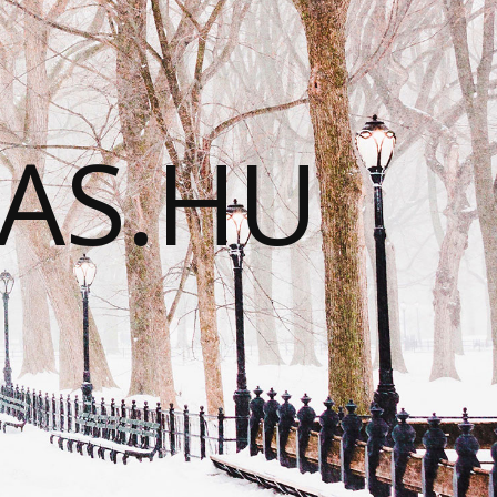
TAS.HU
N