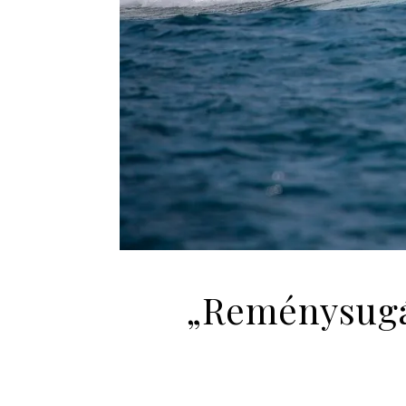
„Reménysugár