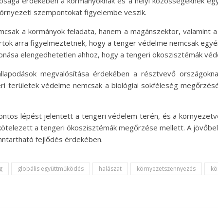
atósága érdekében a kormányoknak és a helyi közösségeknek eg
 környezeti szempontokat figyelembe veszik.
mcsak a kormányok feladata, hanem a magánszektor, valamint a ci
rtok arra figyelmeztetnek, hogy a tenger védelme nemcsak egyéni
evonása elengedhetetlen ahhoz, hogy a tengeri ökoszisztémák vé
llapodások megvalósítása érdekében a résztvevő országoknak 
i területek védelme nemcsak a biológiai sokféleség megőrzését
tos lépést jelentett a tengeri védelem terén, és a környezetvé
ötelezett a tengeri ökoszisztémák megőrzése mellett. A jövőbeli
enntartható fejlődés érdekében.
g
globális együttműködés
halászat
környezetszennyezés
kö