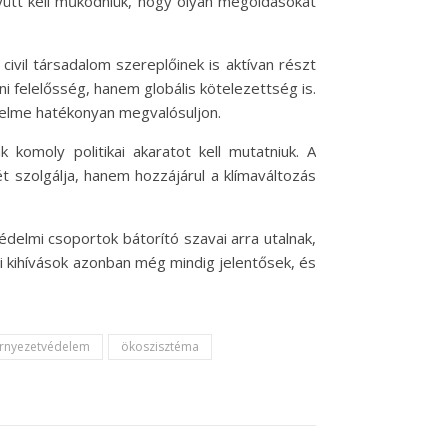
yütt kell működniük, hogy olyan megoldásokat
vil társadalom szereplőinek is aktívan részt
 felelősség, hanem globális kötelezettség is.
delme hatékonyan megvalósuljon.
komoly politikai akaratot kell mutatniuk. A
 szolgálja, hanem hozzájárul a klímaváltozás
delmi csoportok bátorító szavai arra utalnak,
 kihívások azonban még mindig jelentősek, és
rnyezetvédelem
ökoszisztéma