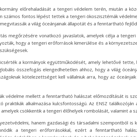
 kormány előrehaladását a tengeri védelem terén, miután a kö
ón számos fontos lépést tettek a tengeri ökoszisztémák védelme
 megvitassák a világ óceánjainak állapotát és a fenntartható fe
zitás megőrzésére vonatkozó javaslatok, amelyek célja a tengeri
yozták, hogy a tengeri erőforrások kimerülése és a környezetsz
 szükségesek.
dicsérték a kormányok együttműködését, amely lehetővé tette,
 globális összefogás elengedhetetlen ahhoz, hogy a világ óceán
zágoknak kötelezettséget kell vállalniuk arra, hogy az óceánjaik
 védelme mellett a fenntartható halászat előmozdítását is szolg
ó praktikák alkalmazása kulcsfontosságú. Az ENSZ találkozóján 
, amelyek csökkentik a tengeri élőhelyek rombolását, valamint a 
ezetvédelmi, hanem gazdasági és társadalmi szempontból is ku
ódik a tengeri erőforrásokkal, ezért a fenntartható halá