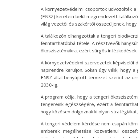
A környezetvédelmi csoportok üdvözölték a
(ENSZ) keretein belül megrendezett találkoz
világ vezetői és szakértői összeüljenek, hogy
A találkozón elhangzottak a tengeri biodiver
fenntarthatóbbá tétele. A résztvevők hangsúl
ökoszisztémákra, ezért sürgős intézkedések
A környezetvédelmi szervezetek képviselői 
napirendre kerüljön. Sokan úgy vélik, hogy a
ENSZ által benyújtott tervezet szerint az ors
2030-ig.
A program célja, hogy a tengeri ökoszisztémák
tengereink egészségére, ezért a fenntarthat
hogy közösen dolgoznak ki olyan stratégiákat
A tengeri védelem kérdése nem csupán körny
emberek megélhetése közvetlenül összefon