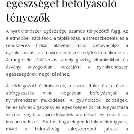
egészségét befolyásoló
tényezők
A nyirokrendszer egészsége számos tényezőtől függ. Az
életmódbeli szokások, a táplálkozás, a stresszkezelés és a
rendszeres fizikai aktivitás mind befolyásolják a
nyirokáramlást és a nyirokrendszer megfelelő működését.
A megfelelő táplálkozás, amely gazdag vitaminokban és
ásványi anyagokban, hozzájárul a nyirokrendszer
egészségének megőrzéséhez.
A feldolgozott élelmiszerek, a cukros italok és a túlzott
sófogyasztás mind negatívan befolyásolják a
nyirokrendszer működését. A gyümölcsök, zöldségek,
teljes kiőrlésű gabonák és egészséges zsírok fogyasztása
viszont segíti a nyirokfolyadék áramlását és erősíti az
immunrendszert. Fontos, hogy elegendő folyadékot igyunk,
mivel a hidratáltság kulcsszerepet játszik a