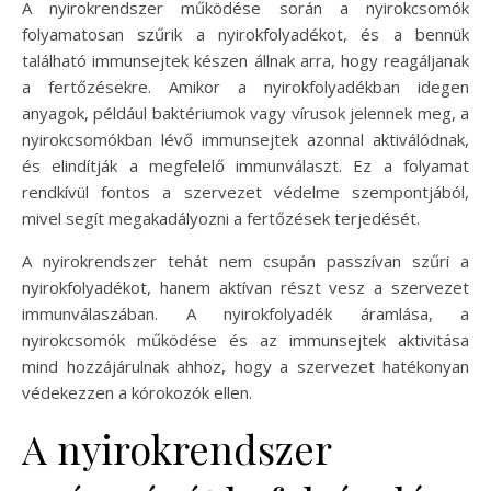
A nyirokrendszer működése során a nyirokcsomók
folyamatosan szűrik a nyirokfolyadékot, és a bennük
található immunsejtek készen állnak arra, hogy reagáljanak
a fertőzésekre. Amikor a nyirokfolyadékban idegen
anyagok, például baktériumok vagy vírusok jelennek meg, a
nyirokcsomókban lévő immunsejtek azonnal aktiválódnak,
és elindítják a megfelelő immunválaszt. Ez a folyamat
rendkívül fontos a szervezet védelme szempontjából,
mivel segít megakadályozni a fertőzések terjedését.
A nyirokrendszer tehát nem csupán passzívan szűri a
nyirokfolyadékot, hanem aktívan részt vesz a szervezet
immunválaszában. A nyirokfolyadék áramlása, a
nyirokcsomók működése és az immunsejtek aktivitása
mind hozzájárulnak ahhoz, hogy a szervezet hatékonyan
védekezzen a kórokozók ellen.
A nyirokrendszer