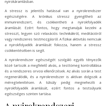
nyirokáramlásban.
A stressz is jelentős hatással van a nyirokrendszer
egészségére. A krónikus stressz gyengítheti az
immunrendszert, és csökkentheti a nyirokfolyadék
áramlását. Ezért fontos, hogy megtanuljuk kezelni a
stresszt, legyen szó relaxációs technikákról, meditációról
vagy rendszeres testmozgásról. A fizikai aktivitás nemcsak
a nyirokfolyadék áramlását fokozza, hanem a stressz
csökkentésében is segít.
A nyirokrendszer egészségét szolgáló egyéb tényezők
közé tartozik a megfelelő alvás, a testtömeg kontrollálása
és a rendszeres orvosi ellenőrzések. Az alvás során a test
regenerálódik, és a nyirokrendszer is aktívan dolgozik a
méregtelenítésen. A túlsúly pedig megnehezíti a
nyirokfolyadék áramlását, ezért fontos a testsúlyunk
egészséges szinten tartása.
A nyirokrendszeri