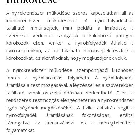
A nyirokrendszer működése szoros kapcsolatban áll az
immunrendszer működésével. A nyirokfolyadékban
található immunsejtek, mint például a limfociták, a
szervezet védelmét szolgálják a különböző patogén
kórokozók ellen. Amikor a nyirokfolyadék áthalad a
nyirokcsomókon, az ott található immunsejtek észlelik a
kórokozókat, és aktiválódnak, hogy megküzdjenek velük.
A nyirokrendszer működése szempontjából különösen
fontos a nyirokáramlás folyamata. A nyirokfolyadék
áramlása a test mozgásával, a légzéssel és a szövetekben
található izmok összehúzódásával serkenthető. Ezért a
rendszeres testmozgás elengedhetetlen a nyirokrendszer
egészségének megőrzéséhez. A fizikai aktivitás segít a
nyirokfolyadék áramlásának fokozásában, ezáltal
támogatva az immunválaszt és a méregtelenítési
folyamatokat.