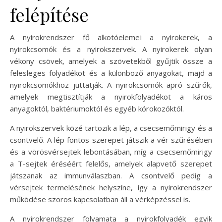
felépítése
A nyirokrendszer fő alkotóelemei a nyirokerek, a
nyirokcsomók és a nyirokszervek. A nyirokerek olyan
vékony csövek, amelyek a szövetekből gyűjtik össze a
felesleges folyadékot és a különböző anyagokat, majd a
nyirokcsomókhoz juttatják. A nyirokcsomók apró szűrők,
amelyek megtisztítják a nyirokfolyadékot a káros
anyagoktól, baktériumoktól és egyéb kórokozóktól.
A nyirokszervek közé tartozik a lép, a csecsemőmirigy és a
csontvelő. A lép fontos szerepet játszik a vér szűrésében
és a vörösvérsejtek lebontásában, míg a csecsemőmirigy
a T-sejtek éréséért felelős, amelyek alapvető szerepet
játszanak az immunválaszban. A csontvelő pedig a
vérsejtek termelésének helyszíne, így a nyirokrendszer
működése szoros kapcsolatban áll a vérképzéssel is.
A nyirokrendszer folyamata a nyirokfolyadék egyik