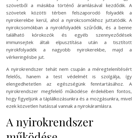
szövetből a másikba történő áramlásával kezdődik. A
szövetek közötti térben felszaporodó folyadék a
nyirokerekbe kerül, ahol a nyirokcsomókhoz juttatódik. A
nyirokcsomókban a nyirokfolyadék szűrődik, és a benne
található kórokozók és egyéb szennyeződések
immunsejtek általi elpusztítása után a tisztított
nyirokfolyadék a nagyobb nyirokerekbe, majd a
vérkeringésbe jut.
A nyirokrendszer tehát nem csupán a méregtelenítésért
felelős, hanem a test védelmét is szolgálja, így
elengedhetetlen az egészségünk fenntartásához. A
nyirokrendszer megfelelő működése érdekében fontos,
hogy figyeljünk a táplálkozásunkra és a mozgásunkra, mivel
ezek közvetlen hatással vannak a nyirokáramlásra.
A nyirokrendszer
működése