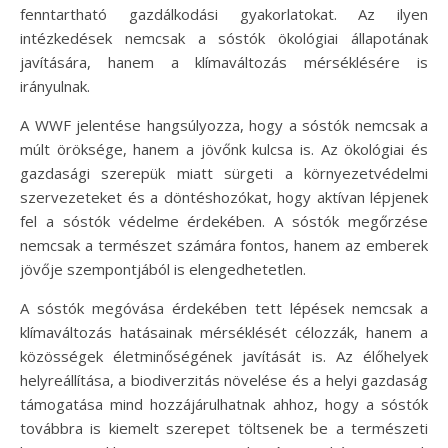
fenntartható gazdálkodási gyakorlatokat. Az ilyen
intézkedések nemcsak a sóstók ökológiai állapotának
javítására, hanem a klímaváltozás mérséklésére is
irányulnak.
A WWF jelentése hangsúlyozza, hogy a sóstók nemcsak a
múlt öröksége, hanem a jövőnk kulcsa is. Az ökológiai és
gazdasági szerepük miatt sürgeti a környezetvédelmi
szervezeteket és a döntéshozókat, hogy aktívan lépjenek
fel a sóstók védelme érdekében. A sóstók megőrzése
nemcsak a természet számára fontos, hanem az emberek
jövője szempontjából is elengedhetetlen.
A sóstók megóvása érdekében tett lépések nemcsak a
klímaváltozás hatásainak mérséklését célozzák, hanem a
közösségek életminőségének javítását is. Az élőhelyek
helyreállítása, a biodiverzitás növelése és a helyi gazdaság
támogatása mind hozzájárulhatnak ahhoz, hogy a sóstók
továbbra is kiemelt szerepet töltsenek be a természeti