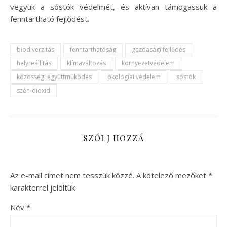
vegyük a sóstók védelmét, és aktívan támogassuk a
fenntartható fejlődést.
biodiverzitás
fenntarthatóság
gazdasági fejlődés
helyreállítás
klímaváltozás
környezetvédelem
közösségi együttműködés
ökológiai védelem
sóstók
szén-dioxid
SZÓLJ HOZZÁ
Az e-mail címet nem tesszük közzé.
A kötelező mezőket
*
karakterrel jelöltük
Név
*