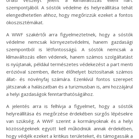
óriási veszélyt jelent a klímaváltozás elleni harc
szempontjából. A sóstók védelme és helyreállítása tehát
elengedhetetlen ahhoz, hogy megőrizzük ezeket a fontos
ökoszisztémákat.
A WWF szakértői arra figyelmeztetnek, hogy a sóstók
védelme nemcsak környezetvédelmi, hanem gazdasági
szempontból is létfontosságú. A sóstók nemcsak a
klímaváltozás ellen védenek, hanem számos szolgáltatást
is nyújtanak, például természetes védekezést a part menti
erózióval szemben, illetve élőhelyet biztosítanak számos
állat- és növényfaj számára. Ezenkívül fontos szerepet
játszanak a halászatban és a turizmusban is, ami hozzájárul
a helyi gazdaságok fenntarthatóságához.
A jelentés arra is felhívja a figyelmet, hogy a sóstók
helyreállítása és megőrzése érdekében sürgős lépésekre
van szükség. A WWF szerint a kormányoknak és a helyi
közösségeknek együtt kell működniük annak érdekében,
hogy védjék ezeket a kritikus területeket, és támogassák a