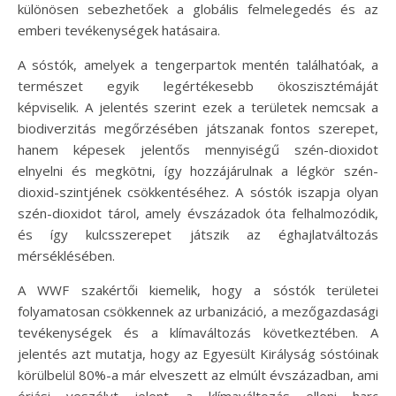
különösen sebezhetőek a globális felmelegedés és az
emberi tevékenységek hatásaira.
A sóstók, amelyek a tengerpartok mentén találhatóak, a
természet egyik legértékesebb ökoszisztémáját
képviselik. A jelentés szerint ezek a területek nemcsak a
biodiverzitás megőrzésében játszanak fontos szerepet,
hanem képesek jelentős mennyiségű szén-dioxidot
elnyelni és megkötni, így hozzájárulnak a légkör szén-
dioxid-szintjének csökkentéséhez. A sóstók iszapja olyan
szén-dioxidot tárol, amely évszázadok óta felhalmozódik,
és így kulcsszerepet játszik az éghajlatváltozás
mérséklésében.
A WWF szakértői kiemelik, hogy a sóstók területei
folyamatosan csökkennek az urbanizáció, a mezőgazdasági
tevékenységek és a klímaváltozás következtében. A
jelentés azt mutatja, hogy az Egyesült Királyság sóstóinak
körülbelül 80%-a már elveszett az elmúlt évszázadban, ami