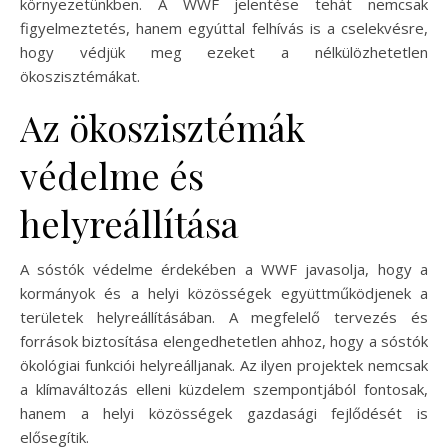
környezetünkben. A WWF jelentése tehát nemcsak
figyelmeztetés, hanem egyúttal felhívás is a cselekvésre,
hogy védjük meg ezeket a nélkülözhetetlen
ökoszisztémákat.
Az ökoszisztémák
védelme és
helyreállítása
A sóstók védelme érdekében a WWF javasolja, hogy a
kormányok és a helyi közösségek együttműködjenek a
területek helyreállításában. A megfelelő tervezés és
források biztosítása elengedhetetlen ahhoz, hogy a sóstók
ökológiai funkciói helyreálljanak. Az ilyen projektek nemcsak
a klímaváltozás elleni küzdelem szempontjából fontosak,
hanem a helyi közösségek gazdasági fejlődését is
elősegítik.