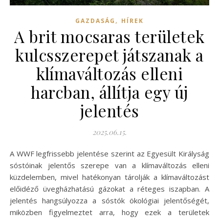
,
GAZDASÁG
HÍREK
A brit mocsaras területek
kulcsszerepet játszanak a
klímaváltozás elleni
harcban, állítja egy új
jelentés
2025.06.15.
A WWF legfrissebb jelentése szerint az Egyesült Királyság
sóstóinak jelentős szerepe van a klímaváltozás elleni
küzdelemben, mivel hatékonyan tárolják a klímaváltozást
előidéző üvegházhatású gázokat a réteges iszapban. A
jelentés hangsúlyozza a sóstók ökológiai jelentőségét,
miközben figyelmeztet arra, hogy ezek a területek