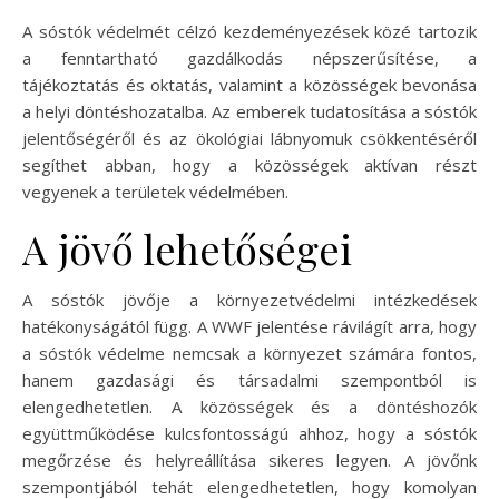
A sóstók védelmét célzó kezdeményezések közé tartozik
a fenntartható gazdálkodás népszerűsítése, a
tájékoztatás és oktatás, valamint a közösségek bevonása
a helyi döntéshozatalba. Az emberek tudatosítása a sóstók
jelentőségéről és az ökológiai lábnyomuk csökkentéséről
segíthet abban, hogy a közösségek aktívan részt
vegyenek a területek védelmében.
A jövő lehetőségei
A sóstók jövője a környezetvédelmi intézkedések
hatékonyságától függ. A WWF jelentése rávilágít arra, hogy
a sóstók védelme nemcsak a környezet számára fontos,
hanem gazdasági és társadalmi szempontból is
elengedhetetlen. A közösségek és a döntéshozók
együttműködése kulcsfontosságú ahhoz, hogy a sóstók
megőrzése és helyreállítása sikeres legyen. A jövőnk
szempontjából tehát elengedhetetlen, hogy komolyan