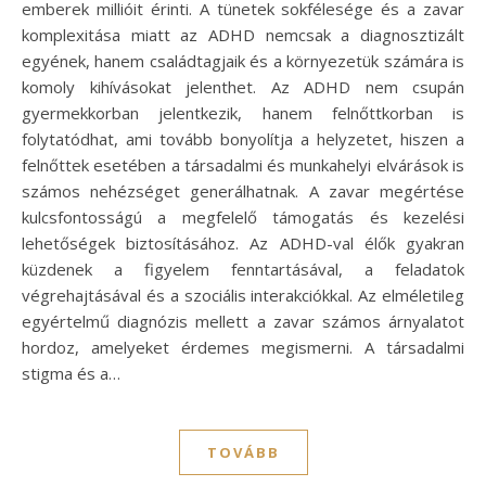
emberek millióit érinti. A tünetek sokfélesége és a zavar
komplexitása miatt az ADHD nemcsak a diagnosztizált
egyének, hanem családtagjaik és a környezetük számára is
komoly kihívásokat jelenthet. Az ADHD nem csupán
gyermekkorban jelentkezik, hanem felnőttkorban is
folytatódhat, ami tovább bonyolítja a helyzetet, hiszen a
felnőttek esetében a társadalmi és munkahelyi elvárások is
számos nehézséget generálhatnak. A zavar megértése
kulcsfontosságú a megfelelő támogatás és kezelési
lehetőségek biztosításához. Az ADHD-val élők gyakran
küzdenek a figyelem fenntartásával, a feladatok
végrehajtásával és a szociális interakciókkal. Az elméletileg
egyértelmű diagnózis mellett a zavar számos árnyalatot
hordoz, amelyeket érdemes megismerni. A társadalmi
stigma és a…
TOVÁBB