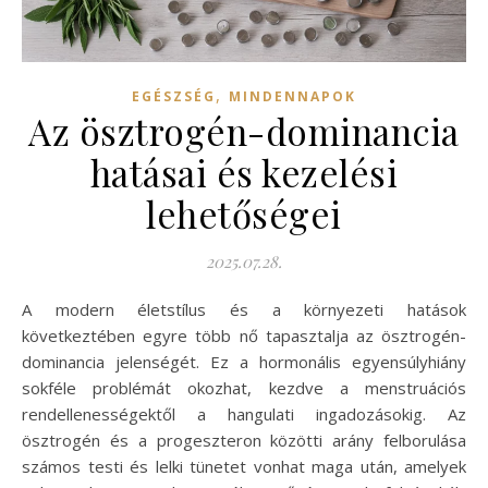
,
EGÉSZSÉG
MINDENNAPOK
Az ösztrogén-dominancia
hatásai és kezelési
lehetőségei
2025.07.28.
A modern életstílus és a környezeti hatások
következtében egyre több nő tapasztalja az ösztrogén-
dominancia jelenségét. Ez a hormonális egyensúlyhiány
sokféle problémát okozhat, kezdve a menstruációs
rendellenességektől a hangulati ingadozásokig. Az
ösztrogén és a progeszteron közötti arány felborulása
számos testi és lelki tünetet vonhat maga után, amelyek