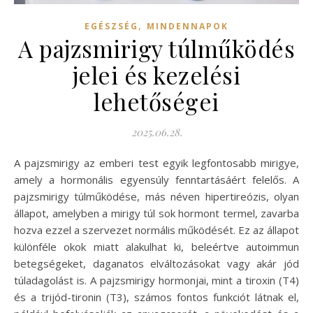
,
EGÉSZSÉG
MINDENNAPOK
A pajzsmirigy túlműködés
jelei és kezelési
lehetőségei
2025.06.28.
A pajzsmirigy az emberi test egyik legfontosabb mirigye,
amely a hormonális egyensúly fenntartásáért felelős. A
pajzsmirigy túlműködése, más néven hipertireózis, olyan
állapot, amelyben a mirigy túl sok hormont termel, zavarba
hozva ezzel a szervezet normális működését. Ez az állapot
különféle okok miatt alakulhat ki, beleértve autoimmun
betegségeket, daganatos elváltozásokat vagy akár jód
túladagolást is. A pajzsmirigy hormonjai, mint a tiroxin (T4)
és a trijód-tironin (T3), számos fontos funkciót látnak el,