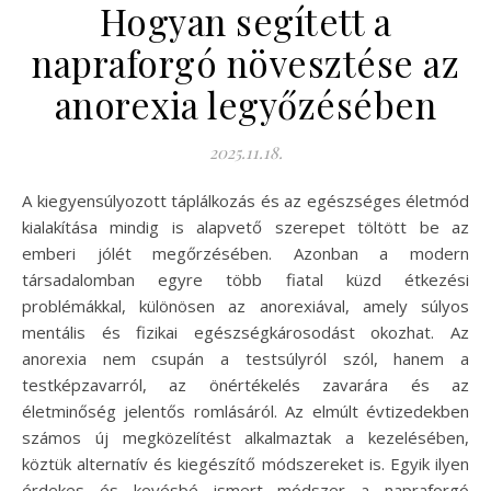
Hogyan segített a
napraforgó növesztése az
anorexia legyőzésében
2025.11.18.
A kiegyensúlyozott táplálkozás és az egészséges életmód
kialakítása mindig is alapvető szerepet töltött be az
emberi jólét megőrzésében. Azonban a modern
társadalomban egyre több fiatal küzd étkezési
problémákkal, különösen az anorexiával, amely súlyos
mentális és fizikai egészségkárosodást okozhat. Az
anorexia nem csupán a testsúlyról szól, hanem a
testképzavarról, az önértékelés zavarára és az
életminőség jelentős romlásáról. Az elmúlt évtizedekben
számos új megközelítést alkalmaztak a kezelésében,
köztük alternatív és kiegészítő módszereket is. Egyik ilyen
érdekes és kevésbé ismert módszer a napraforgó