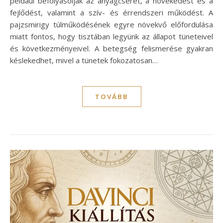
például befolyásolják az anyagcserét, a növekedést és a
fejlődést, valamint a szív- és érrendszeri működést. A
pajzsmirigy túlműködésének egyre növekvő előfordulása
miatt fontos, hogy tisztában legyünk az állapot tüneteivel
és következményeivel. A betegség felismerése gyakran
késlekedhet, mivel a tünetek fokozatosan…
TOVÁBB