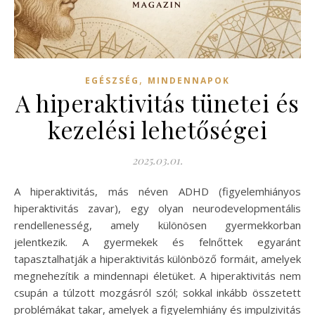
,
EGÉSZSÉG
MINDENNAPOK
A hiperaktivitás tünetei és
kezelési lehetőségei
2025.03.01.
A hiperaktivitás, más néven ADHD (figyelemhiányos
hiperaktivitás zavar), egy olyan neurodevelopmentális
rendellenesség, amely különösen gyermekkorban
jelentkezik. A gyermekek és felnőttek egyaránt
tapasztalhatják a hiperaktivitás különböző formáit, amelyek
megnehezítik a mindennapi életüket. A hiperaktivitás nem
csupán a túlzott mozgásról szól; sokkal inkább összetett
problémákat takar, amelyek a figyelemhiány és impulzivitás