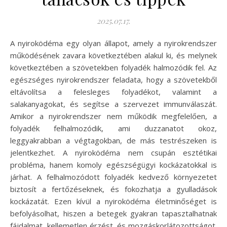
2025.07.17.
A nyiroködéma egy olyan állapot, amely a nyirokrendszer
működésének zavara következtében alakul ki, és melynek
következtében a szövetekben folyadék halmozódik fel. Az
egészséges nyirokrendszer feladata, hogy a szövetekből
eltávolítsa a felesleges folyadékot, valamint a
salakanyagokat, és segítse a szervezet immunválaszát.
Amikor a nyirokrendszer nem működik megfelelően, a
folyadék felhalmozódik, ami duzzanatot okoz,
leggyakrabban a végtagokban, de más testrészeken is
jelentkezhet. A nyiroködéma nem csupán esztétikai
probléma, hanem komoly egészségügyi kockázatokkal is
járhat. A felhalmozódott folyadék kedvező környezetet
biztosít a fertőzéseknek, és fokozhatja a gyulladások
kockázatát. Ezen kívül a nyiroködéma életminőséget is
befolyásolhat, hiszen a betegek gyakran tapasztalhatnak
fájdalmat, kellemetlen érzést, és mozgáskorlátozottságot.