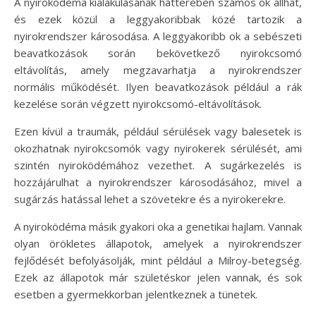
A nyiroködéma kialakulásának hátterében számos ok állhat,
és ezek közül a leggyakoribbak közé tartozik a
nyirokrendszer károsodása. A leggyakoribb ok a sebészeti
beavatkozások során bekövetkező nyirokcsomó
eltávolítás, amely megzavarhatja a nyirokrendszer
normális működését. Ilyen beavatkozások például a rák
kezelése során végzett nyirokcsomó-eltávolítások.
Ezen kívül a traumák, például sérülések vagy balesetek is
okozhatnak nyirokcsomók vagy nyirokerek sérülését, ami
szintén nyiroködémához vezethet. A sugárkezelés is
hozzájárulhat a nyirokrendszer károsodásához, mivel a
sugárzás hatással lehet a szövetekre és a nyirokerekre.
A nyiroködéma másik gyakori oka a genetikai hajlam. Vannak
olyan örökletes állapotok, amelyek a nyirokrendszer
fejlődését befolyásolják, mint például a Milroy-betegség.
Ezek az állapotok már születéskor jelen vannak, és sok
esetben a gyermekkorban jelentkeznek a tünetek.