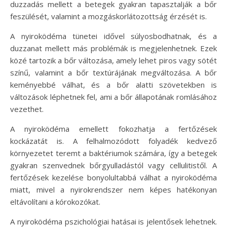
duzzadás mellett a betegek gyakran tapasztalják a bőr
feszülését, valamint a mozgáskorlátozottság érzését is.
A nyiroködéma tünetei idővel súlyosbodhatnak, és a
duzzanat mellett más problémák is megjelenhetnek. Ezek
közé tartozik a bőr változása, amely lehet piros vagy sötét
színű, valamint a bőr textúrájának megváltozása. A bőr
keményebbé válhat, és a bőr alatti szövetekben is
változások léphetnek fel, ami a bőr állapotának romlásához
vezethet.
A nyiroködéma emellett fokozhatja a fertőzések
kockázatát is. A felhalmozódott folyadék kedvező
környezetet teremt a baktériumok számára, így a betegek
gyakran szenvednek bőrgyulladástól vagy cellulitistől. A
fertőzések kezelése bonyolultabbá válhat a nyiroködéma
miatt, mivel a nyirokrendszer nem képes hatékonyan
eltávolítani a kórokozókat.
A nyiroködéma pszichológiai hatásai is jelentősek lehetnek.