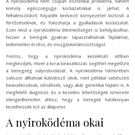
A nyiroködéma nem csupán esztétikai probléma, hanem
komoly egészségügyi kockázatokkal is járhat. A
felhalmozódott folyadék kedvező környezetet biztosít a
fertőzéseknek, és fokozhatja a gyulladások kockázatát.
Ezen kívül a nyiroködéma életminőséget is befolyásolhat,
hiszen a betegek gyakran tapasztalhatnak fájdalmat,
kellemetlen érzést, és mozgáskorlátozottságot.
Fontos, hogy a nyiroködéma kezelését időben
megkezdjék, mivel a korai beavatkozás segíthet megelőzni
a betegség súlyosbodását. A nyiroködéma hátterében
sokszor állhatnak különböző okok, mint például sebészeti
beavatkozások, sérülések, vagy akár genetikai hajlam is. A
megfelelő diagnózis és a kezelési lehetőségek ismerete
elengedhetetlen ahhoz, hogy a betegek hatékonyan
kezelhessék ezt az állapotot.
A nyiroködéma okai