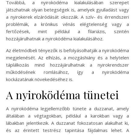
Továbbá, a nyiroködéma kialakulásában szerepet
játszhatnak olyan betegségek is, amelyek gyulladást vagy
a nyirokerek elzáródását okozzák. A szív- és érrendszeri
problémák, a krónikus vénás elégtelenség vagy a
fertőzések, mint például a filariázis, szintén
hozzájárulhatnak a nyiroködéma kialakulásához.
Az életmódbeli tényezők is befolyásolhatják a nyiroködéma
megjelenését. Az elhízás, a mozgáshiány és a helytelen
táplálkozás mind hozzájárulhatnak a nyirokrendszer
működésének romlásához, így a nyiroködéma
kockázatának növekedéséhez is.
A nyiroködéma tünetei
A nyiroködéma legjellemzőbb tünete a duzzanat, amely
általában a végtagokban, például a karokban vagy a
lábakban jelentkezik. A duzzanat fokozatosan alakulhat ki,
és az érintett testrész tapintása fájdalmas lehet. A