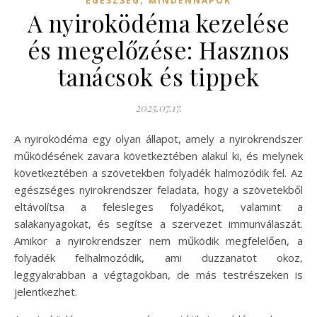
EGÉSZSÉG
MINDENNAPOK
A nyiroködéma kezelése
és megelőzése: Hasznos
tanácsok és tippek
2025.07.17.
A nyiroködéma egy olyan állapot, amely a nyirokrendszer
működésének zavara következtében alakul ki, és melynek
következtében a szövetekben folyadék halmozódik fel. Az
egészséges nyirokrendszer feladata, hogy a szövetekből
eltávolítsa a felesleges folyadékot, valamint a
salakanyagokat, és segítse a szervezet immunválaszát.
Amikor a nyirokrendszer nem működik megfelelően, a
folyadék felhalmozódik, ami duzzanatot okoz,
leggyakrabban a végtagokban, de más testrészeken is
jelentkezhet.