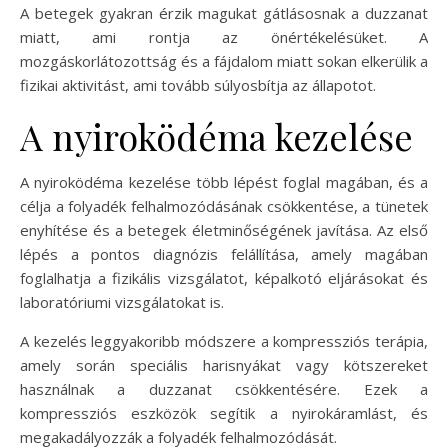
A betegek gyakran érzik magukat gátlásosnak a duzzanat
miatt, ami rontja az önértékelésüket. A
mozgáskorlátozottság és a fájdalom miatt sokan elkerülik a
fizikai aktivitást, ami tovább súlyosbítja az állapotot.
A nyiroködéma kezelése
A nyiroködéma kezelése több lépést foglal magában, és a
célja a folyadék felhalmozódásának csökkentése, a tünetek
enyhítése és a betegek életminőségének javítása. Az első
lépés a pontos diagnózis felállítása, amely magában
foglalhatja a fizikális vizsgálatot, képalkotó eljárásokat és
laboratóriumi vizsgálatokat is.
A kezelés leggyakoribb módszere a kompressziós terápia,
amely során speciális harisnyákat vagy kötszereket
használnak a duzzanat csökkentésére. Ezek a
kompressziós eszközök segítik a nyirokáramlást, és
megakadályozzák a folyadék felhalmozódását.