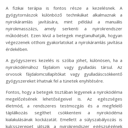
A fizikai terápia is fontos része a kezelésnek. A
gyógytornászok különböző technikákat alkalmaznak a
nyirokáramlás javítására, mint például a manuális
nyirokmasszázs, amely serkenti a nyirokrendszer
működését. Ezen kívül a betegek megtanulhatják, hogyan
végezzenek otthoni gyakorlatokat a nyirokáramlás javítása
érdekében.
A gyógyszeres kezelés is szóba jöhet, különösen, ha a
nyiroködémához fájdalom vagy gyulladás társul. Az
orvosok fájdalomcsillapítókat vagy gyulladáscsökkentő
gyógyszereket írhatnak fel a tünetek enyhítésére.
Fontos, hogy a betegek tisztában legyenek a nyiroködéma
megelőzésének lehetőségeivel is. Az egészséges
életmód, a rendszeres testmozgás és a megfelelő
táplálkozás segíthet csökkenteni a nyiroködéma
kialakulásának kockázatát. Emellett a súlyszabályozás is
kulcsszerepet játszik a nyirokrendszer egészségének