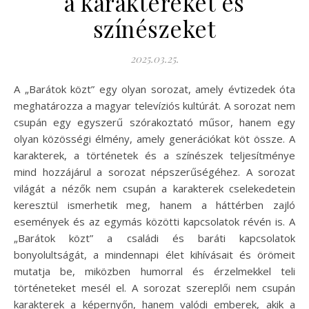
a karaktereket és
színészeket
2025.03.25.
A „Barátok közt” egy olyan sorozat, amely évtizedek óta
meghatározza a magyar televíziós kultúrát. A sorozat nem
csupán egy egyszerű szórakoztató műsor, hanem egy
olyan közösségi élmény, amely generációkat köt össze. A
karakterek, a történetek és a színészek teljesítménye
mind hozzájárul a sorozat népszerűségéhez. A sorozat
világát a nézők nem csupán a karakterek cselekedetein
keresztül ismerhetik meg, hanem a háttérben zajló
események és az egymás közötti kapcsolatok révén is. A
„Barátok közt” a családi és baráti kapcsolatok
bonyolultságát, a mindennapi élet kihívásait és örömeit
mutatja be, miközben humorral és érzelmekkel teli
történeteket mesél el. A sorozat szereplői nem csupán
karakterek a képernyőn, hanem valódi emberek, akik a