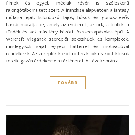
filmek és egyéb médiák révén is széleskörű
rajongótáborra tett szert. A franchise alapvetően a fantasy
műfajra épít, különböző fajok, hősök és gonosztevők
harcát mutatja be, amely az emberek, az ork, a trollok, a
tündék és sok más lény közötti összecsapásokra épül. A
Warcraft világának szereplői sokszínűek és komplexek,
mindegyikük saját egyedi háttérrel és motivációval
rendelkezik. A szereplők közötti interakciók és konfliktusok
teszik igazán érdekessé a történetet. Az évek során a…
TOVÁBB