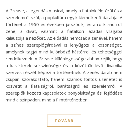
A Grease, a legendás musical, amely a fiatalok életéről és a
szerelemről szól, a popkultúra egyik kiemelkedő darabja. A
történet a 1950-es években játszódik, és a rock and roll
zene, a divat, valamint a fiatalkori lázadás világába
kalauzolja a nézőket. Az előadás nemcsak a zenével, hanem
a színes szereplőgárdával is lenyűgözi a közönséget,
amelynek tagjai mind különböző háttérrel és tehetséggel
rendelkeznek. A Grease különlegessége abban rejlik, hogy
a karakterek sokszínűsége és a közöttük lévő dinamika
szerves részét képezi a történetnek. A zenés darab nem
csupán szórakoztató, hanem számos fontos üzenetet is
közvetít a fiatalságról, barátságról és szerelemről. A
szereplők közötti kapcsolatok bonyolultsága és fejlődése
mind a színpadon, mind a filmtörténetben…
TOVÁBB