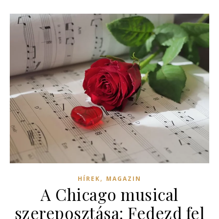
,
HÍREK
MAGAZIN
A Chicago musical
szereposztása: Fedezd fel