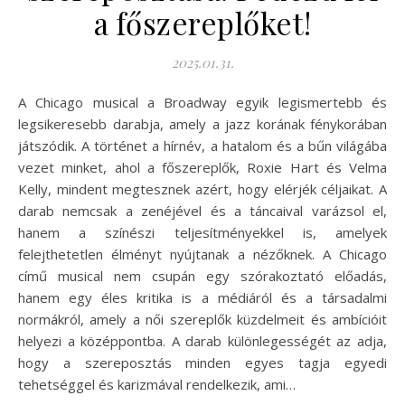
a főszereplőket!
2025.01.31.
A Chicago musical a Broadway egyik legismertebb és
legsikeresebb darabja, amely a jazz korának fénykorában
játszódik. A történet a hírnév, a hatalom és a bűn világába
vezet minket, ahol a főszereplők, Roxie Hart és Velma
Kelly, mindent megtesznek azért, hogy elérjék céljaikat. A
darab nemcsak a zenéjével és a táncaival varázsol el,
hanem a színészi teljesítményekkel is, amelyek
felejthetetlen élményt nyújtanak a nézőknek. A Chicago
című musical nem csupán egy szórakoztató előadás,
hanem egy éles kritika is a médiáról és a társadalmi
normákról, amely a női szereplők küzdelmeit és ambícióit
helyezi a középpontba. A darab különlegességét az adja,
hogy a szereposztás minden egyes tagja egyedi
tehetséggel és karizmával rendelkezik, ami…