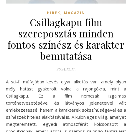
,
HÍREK
MAGAZIN
Csillagkapu film
szereposztás minden
fontos színész és karakter
bemutatása
2025.12.11.
A sci-fi műfajában kevés olyan alkotás van, amely olyan
mély hatást gyakorolt volna a rajongókra, mint a
Csillagkapu. Ez a film nemcsak izgalmas
történetvezetésével és látványos jeleneteivel vált
emlékezetessé, hanem a karakterek sokszínűségével és a
színészek hiteles alakításával is. A különleges világ, amelyet
megteremtett, egyedi atmoszférát kölcsönzött a
produkciónak, amely azóta is számos rajongó fantáziáját