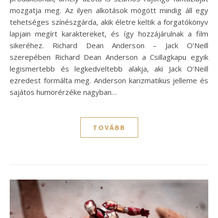
mozgatja meg. Az ilyen alkotások mögött mindig áll egy
tehetséges színészgárda, akik életre keltik a forgatókönyv
lapjain megírt karaktereket, és így hozzájárulnak a film
sikeréhez. Richard Dean Anderson – Jack O’Neill
szerepében Richard Dean Anderson a Csillagkapu egyik
legismertebb és legkedveltebb alakja, aki Jack O’Neill
ezredest formálta meg. Anderson karizmatikus jelleme és
sajátos humorérzéke nagyban…
TOVÁBB