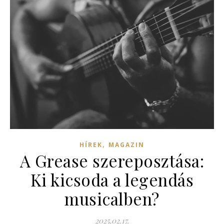
,
HÍREK
MAGAZIN
A Grease szereposztása:
Ki kicsoda a legendás
musicalben?
2025.02.17.