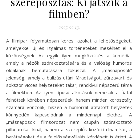
szereposztás: Ki játszik a
filmben?
2025.02.13.
A filmipar folyamatosan keresi azokat a lehetőségeket,
amelyekkel új és izgalmas történeteket mesélhet el a
közönségnek. Az egyik ilyen megközelítés a komédia,
amely a nézők szórakoztatására és a valóság humoros
oldalának bemutatására fókuszál. A „másnaposok”
jelenség, amely a bulizás utáni fáradtságot, zűrzavart és
sokszor vicces helyzeteket takar, rendkívül népszerű téma
a filmekben. Az ilyen típusú alkotások nemcsak a fiatal
felnőttek körében népszerűek, hanem minden korosztály
számára vonzóak, hiszen a humorral átitatott helyzetek
könnyedén kapcsolódnak a mindennapi élethez. A
„másnaposok” filmsorozat nem csupán szórakoztató
pillanatokat kínál, hanem a szereplők közötti dinamikát, a
barátságokat és a felelősségvállalás kérdéseit is érinti. A