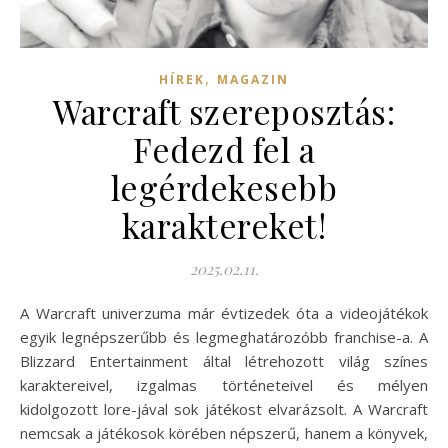
,
HÍREK
MAGAZIN
Warcraft szereposztás:
Fedezd fel a
legérdekesebb
karaktereket!
2025.02.11.
A Warcraft univerzuma már évtizedek óta a videojátékok
egyik legnépszerűbb és legmeghatározóbb franchise-a. A
Blizzard Entertainment által létrehozott világ színes
karaktereivel, izgalmas történeteivel és mélyen
kidolgozott lore-jával sok játékost elvarázsolt. A Warcraft
nemcsak a játékosok körében népszerű, hanem a könyvek,