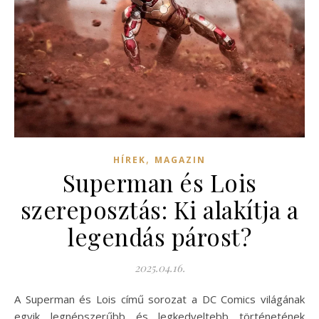
,
HÍREK
MAGAZIN
Superman és Lois
szereposztás: Ki alakítja a
legendás párost?
2025.04.16.
A Superman és Lois című sorozat a DC Comics világának
egyik legnépszerűbb és legkedveltebb történetének