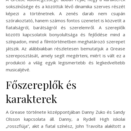
sokszínűsége és a közöttük lévő dinamika szerves részét
képezi a történetnek. A zenés darab nem csupán
szórakoztató, hanem számos fontos üzenetet is közvetít a
fiatalságról, barátságról és szerelemről. A szereplők
közötti kapcsolatok bonyolultsága és fejlődése mind a
színpadon, mind a filmtörténetben meghatározó szerepet
játszik. Az alábbiakban részletesen bemutatjuk a Grease
szereposztását, amely segít megérteni, miért is vált ez a
produkció a világ egyik legismertebb és legkedveltebb
musicaljévé.
Főszereplők és
karakterek
A Grease története középpontjában Danny Zuko és Sandy
Olsson kapcsolata áll. Danny, a Rydell High iskolai
„rosszfiúja”, akit a fiatal színész, John Travolta alakított a