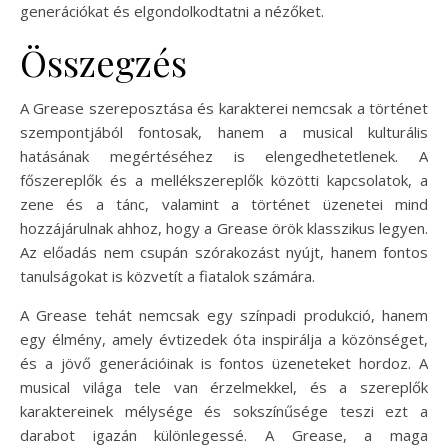
generációkat és elgondolkodtatni a nézőket.
Összegzés
A Grease szereposztása és karakterei nemcsak a történet
szempontjából fontosak, hanem a musical kulturális
hatásának megértéséhez is elengedhetetlenek. A
főszereplők és a mellékszereplők közötti kapcsolatok, a
zene és a tánc, valamint a történet üzenetei mind
hozzájárulnak ahhoz, hogy a Grease örök klasszikus legyen.
Az előadás nem csupán szórakozást nyújt, hanem fontos
tanulságokat is közvetít a fiatalok számára.
A Grease tehát nemcsak egy színpadi produkció, hanem
egy élmény, amely évtizedek óta inspirálja a közönséget,
és a jövő generációinak is fontos üzeneteket hordoz. A
musical világa tele van érzelmekkel, és a szereplők
karaktereinek mélysége és sokszínűsége teszi ezt a
darabot igazán különlegessé. A Grease, a maga