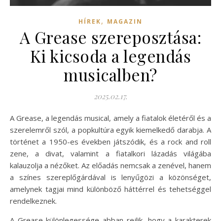
,
HÍREK
MAGAZIN
A Grease szereposztása:
Ki kicsoda a legendás
musicalben?
2025.02.17.
A Grease, a legendás musical, amely a fiatalok életéről és a
szerelemről szól, a popkultúra egyik kiemelkedő darabja. A
történet a 1950-es években játszódik, és a rock and roll
zene, a divat, valamint a fiatalkori lázadás világába
kalauzolja a nézőket. Az előadás nemcsak a zenével, hanem
a színes szereplőgárdával is lenyűgözi a közönséget,
amelynek tagjai mind különböző háttérrel és tehetséggel
rendelkeznek.
A Grease különlegessége abban rejlik, hogy a karakterek