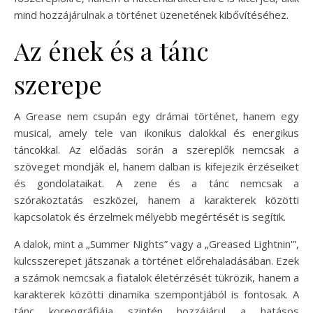
mind hozzájárulnak a történet üzenetének kibővítéséhez.
Az ének és a tánc
szerepe
A Grease nem csupán egy drámai történet, hanem egy
musical, amely tele van ikonikus dalokkal és energikus
táncokkal. Az előadás során a szereplők nemcsak a
szöveget mondják el, hanem dalban is kifejezik érzéseiket
és gondolataikat. A zene és a tánc nemcsak a
szórakoztatás eszközei, hanem a karakterek közötti
kapcsolatok és érzelmek mélyebb megértését is segítik.
A dalok, mint a „Summer Nights” vagy a „Greased Lightnin'”,
kulcsszerepet játszanak a történet előrehaladásában. Ezek
a számok nemcsak a fiatalok életérzését tükrözik, hanem a
karakterek közötti dinamika szempontjából is fontosak. A
tánc koreográfiája szintén hozzájárul a hatásos