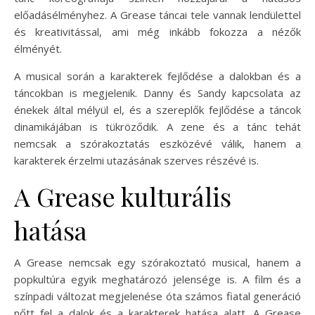
előadásélményhez. A Grease táncai tele vannak lendülettel
és kreativitással, ami még inkább fokozza a nézők
élményét.
A musical során a karakterek fejlődése a dalokban és a
táncokban is megjelenik. Danny és Sandy kapcsolata az
énekek által mélyül el, és a szereplők fejlődése a táncok
dinamikájában is tükröződik. A zene és a tánc tehát
nemcsak a szórakoztatás eszközévé válik, hanem a
karakterek érzelmi utazásának szerves részévé is.
A Grease kulturális
hatása
A Grease nemcsak egy szórakoztató musical, hanem a
popkultúra egyik meghatározó jelensége is. A film és a
színpadi változat megjelenése óta számos fiatal generáció
nőtt fel a dalok és a karakterek hatása alatt. A Grease