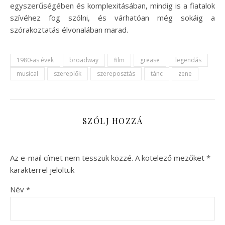
egyszerűségében és komplexitásában, mindig is a fiatalok
szívéhez fog szólni, és várhatóan még sokáig a
szórakoztatás élvonalában marad.
1980-as évek
broadway
film
grease
legendás
musical
szereplők
szereposztás
tánc
zene
SZÓLJ HOZZÁ
Az e-mail címet nem tesszük közzé.
A kötelező mezőket
*
karakterrel jelöltük
Név
*