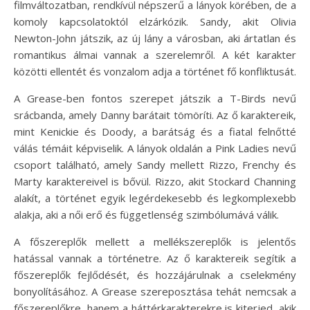
filmváltozatban, rendkívül népszerű a lányok körében, de a
komoly kapcsolatoktól elzárkózik. Sandy, akit Olivia
Newton-John játszik, az új lány a városban, aki ártatlan és
romantikus álmai vannak a szerelemről. A két karakter
közötti ellentét és vonzalom adja a történet fő konfliktusát.
A Grease-ben fontos szerepet játszik a T-Birds nevű
srácbanda, amely Danny barátait tömöríti. Az ő karaktereik,
mint Kenickie és Doody, a barátság és a fiatal felnőtté
válás témáit képviselik. A lányok oldalán a Pink Ladies nevű
csoport található, amely Sandy mellett Rizzo, Frenchy és
Marty karaktereivel is bővül. Rizzo, akit Stockard Channing
alakít, a történet egyik legérdekesebb és legkomplexebb
alakja, aki a női erő és függetlenség szimbólumává válik.
A főszereplők mellett a mellékszereplők is jelentős
hatással vannak a történetre. Az ő karaktereik segítik a
főszereplők fejlődését, és hozzájárulnak a cselekmény
bonyolításához. A Grease szereposztása tehát nemcsak a
főszereplőkre, hanem a háttérkarakterekre is kiterjed, akik