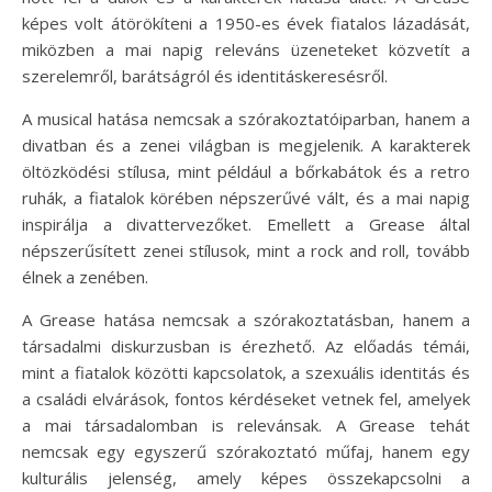
képes volt átörökíteni a 1950-es évek fiatalos lázadását,
miközben a mai napig releváns üzeneteket közvetít a
szerelemről, barátságról és identitáskeresésről.
A musical hatása nemcsak a szórakoztatóiparban, hanem a
divatban és a zenei világban is megjelenik. A karakterek
öltözködési stílusa, mint például a bőrkabátok és a retro
ruhák, a fiatalok körében népszerűvé vált, és a mai napig
inspirálja a divattervezőket. Emellett a Grease által
népszerűsített zenei stílusok, mint a rock and roll, tovább
élnek a zenében.
A Grease hatása nemcsak a szórakoztatásban, hanem a
társadalmi diskurzusban is érezhető. Az előadás témái,
mint a fiatalok közötti kapcsolatok, a szexuális identitás és
a családi elvárások, fontos kérdéseket vetnek fel, amelyek
a mai társadalomban is relevánsak. A Grease tehát
nemcsak egy egyszerű szórakoztató műfaj, hanem egy
kulturális jelenség, amely képes összekapcsolni a