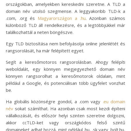
országokban, amelyekben kereskedni szeretne. A TLD a
domain név utolsó szegmense. A leggyakoribb TLD-k a
.com, .org és
Magyarországon a .hu
. Azonban számos
különböző TLD áll rendelkezésre, és a legtöbbjükkel már
találkozhattál a neten böngészve.
Egy TLD biztosítása nem befolyásolja online jelenlétét és
rangsorolását, ha már felépített egyet.
Segít a keresőmotoros rangsorolásban. Ahogy felépíti
weboldalát, egy könnyen megjegyezhető domain név
könnyen rangsorolhat a keresőmotorok oldalain, mint
például a Google, és potenciálisan több ügyfelet vonzhat
be.
Ha globális közönségre gondol, a .com vagy
.eu domain
név
sokat számíthat. Ha azonban csak most kezdi építeni
vállalkozását, és először helyi szinten szeretne dolgozni,
akkor ccTLD-ket vagy országkódos felső szintű
domaineket adhat hozzá, mint például .hu, .sk vagy .bolt.hu,