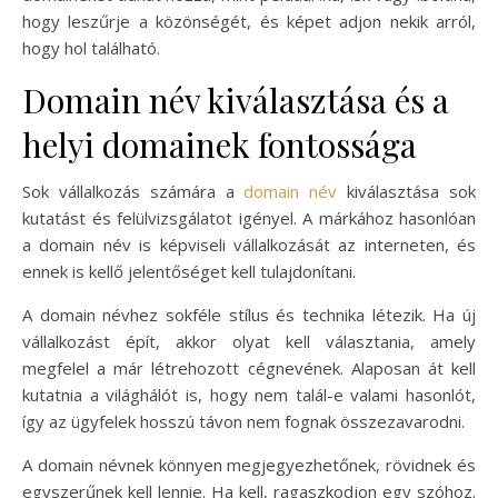
hogy leszűrje a közönségét, és képet adjon nekik arról,
hogy hol található.
Domain név kiválasztása és a
helyi domainek fontossága
Sok vállalkozás számára a
domain név
kiválasztása sok
kutatást és felülvizsgálatot igényel. A márkához hasonlóan
a domain név is képviseli vállalkozását az interneten, és
ennek is kellő jelentőséget kell tulajdonítani.
A domain névhez sokféle stílus és technika létezik. Ha új
vállalkozást épít, akkor olyat kell választania, amely
megfelel a már létrehozott cégnevének. Alaposan át kell
kutatnia a világhálót is, hogy nem talál-e valami hasonlót,
így az ügyfelek hosszú távon nem fognak összezavarodni.
A domain névnek könnyen megjegyezhetőnek, rövidnek és
egyszerűnek kell lennie. Ha kell, ragaszkodjon egy szóhoz.