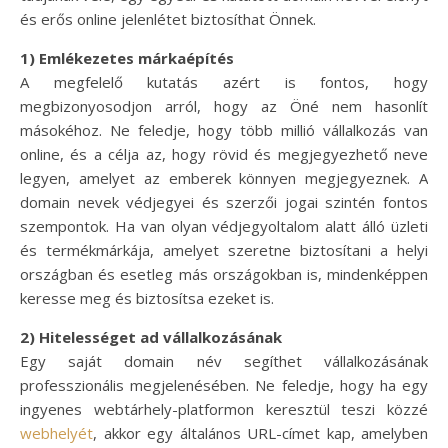
és erős online jelenlétet biztosíthat Önnek.
1) Emlékezetes márkaépítés
A megfelelő kutatás azért is fontos, hogy
megbizonyosodjon arról, hogy az Öné nem hasonlít
másokéhoz. Ne feledje, hogy több millió vállalkozás van
online, és a célja az, hogy rövid és megjegyezhető neve
legyen, amelyet az emberek könnyen megjegyeznek. A
domain nevek védjegyei és szerzői jogai szintén fontos
szempontok. Ha van olyan védjegyoltalom alatt álló üzleti
és termékmárkája, amelyet szeretne biztosítani a helyi
országban és esetleg más országokban is, mindenképpen
keresse meg és biztosítsa ezeket is.
2) Hitelességet ad vállalkozásának
Egy saját domain név segíthet vállalkozásának
professzionális megjelenésében. Ne feledje, hogy ha egy
ingyenes webtárhely-platformon keresztül teszi közzé
webhelyét
, akkor egy általános URL-címet kap, amelyben