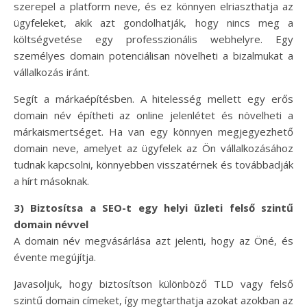
szerepel a platform neve, és ez könnyen elriaszthatja az
ügyfeleket, akik azt gondolhatják, hogy nincs meg a
költségvetése egy professzionális webhelyre. Egy
személyes domain potenciálisan növelheti a bizalmukat a
vállalkozás iránt.
Segít a márkaépítésben. A hitelesség mellett egy erős
domain név építheti az online jelenlétet és növelheti a
márkaismertséget. Ha van egy könnyen megjegyezhető
domain neve, amelyet az ügyfelek az Ön vállalkozásához
tudnak kapcsolni, könnyebben visszatérnek és továbbadják
a hírt másoknak.
3) Biztosítsa a SEO-t egy helyi üzleti felső szintű
domain névvel
A domain név megvásárlása azt jelenti, hogy az Öné, és
évente megújítja.
Javasoljuk, hogy biztosítson különböző TLD vagy felső
szintű domain címeket, így megtarthatja azokat azokban az