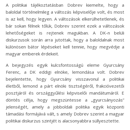
A politikai tájékoztatásban Dobrev kiemelte, hogy a
baloldal történelmileg a változás képviselője volt, és most
is az kell, hogy legyen. A változások elkerülhetetlenek, és
bár sokan félnek tőlük, Dobrev szerint ezek a változások
lehetőségeket is rejtenek magukban. A DK-n belüli
diskurzusok során arra jutottak, hogy a baloldalnak most
különösen bátor lépéseket kell tennie, hogy megvédje a
magyar emberek érdekeit.
A bejegyzés egyik kulcsfontosságú eleme Gyurcsány
Ferenc, a DK eddigi elnöke, lemondása volt. Dobrev
bejelentette, hogy Gyurcsány visszavonul a politikai
életből, lemond a párt elnöki tisztségéről, frakcióvezetői
posztjáról és országgyűlési képviselői mandátumáról. E
döntés célja, hogy megszüntesse a „gyurcsányozás”
jelenségét, amely a jobboldali politika egyik központi
támadási formájává vált, s amely Dobrev szerint a magyar
politikai diskurzus szintjét is alacsonyabbra süllyesztette.