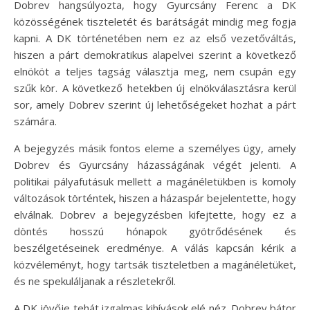
Dobrev hangsúlyozta, hogy Gyurcsány Ferenc a DK
közösségének tiszteletét és barátságát mindig meg fogja
kapni. A DK történetében nem ez az első vezetőváltás,
hiszen a párt demokratikus alapelvei szerint a következő
elnököt a teljes tagság választja meg, nem csupán egy
szűk kör. A következő hetekben új elnökválasztásra kerül
sor, amely Dobrev szerint új lehetőségeket hozhat a párt
számára.
A bejegyzés másik fontos eleme a személyes ügy, amely
Dobrev és Gyurcsány házasságának végét jelenti. A
politikai pályafutásuk mellett a magánéletükben is komoly
változások történtek, hiszen a házaspár bejelentette, hogy
elválnak. Dobrev a bejegyzésben kifejtette, hogy ez a
döntés hosszú hónapok gyötrődésének és
beszélgetéseinek eredménye. A válás kapcsán kérik a
közvéleményt, hogy tartsák tiszteletben a magánéletüket,
és ne spekuláljanak a részletekről.
A DK jövője tehát izgalmas kihívások elé néz. Dobrev bátor