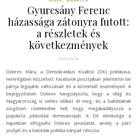
HÍREK
MAGAZIN
Gyurcsány Ferenc
házassága zátonyra futott:
a részletek és
következmények
2025.05.01.
Dobrev Klára, a Demokratikus Koalíció (DK) politikusa,
nemrégiben közzétett Facebook posztjában jelentette be
pártja legújabb változásait és a közelmúlt eseményeit. A
bejegyzésben Dobrev hangsúlyozta, hogy a világ és
Magyarország is nehéz időket él meg, és a baloldalnak
sürgősen cselekednie kell, hogy megakadályozza a
populista jobboldal dominanciáját. A DK elnöksége a
napokban elfogadta Dobrev javaslatát, amely a párt
jövőjét és a baloldali politika irányait célozza.