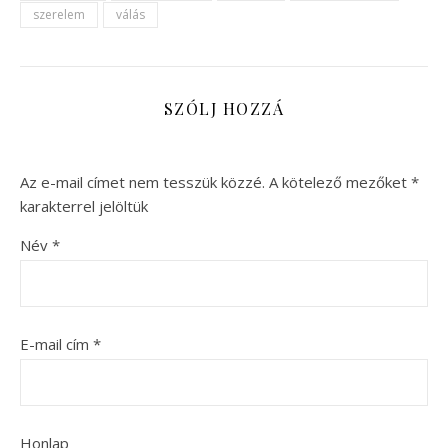
szerelem
válás
SZÓLJ HOZZÁ
Az e-mail címet nem tesszük közzé.
A kötelező mezőket
*
karakterrel jelöltük
Név
*
E-mail cím
*
Honlap