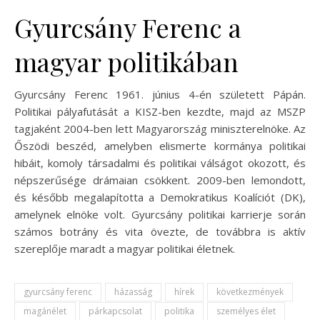
Gyurcsány Ferenc a
magyar politikában
Gyurcsány Ferenc 1961. június 4-én született Pápán.
Politikai pályafutását a KISZ-ben kezdte, majd az MSZP
tagjaként 2004-ben lett Magyarország miniszterelnöke. Az
Őszödi beszéd, amelyben elismerte kormánya politikai
hibáit, komoly társadalmi és politikai válságot okozott, és
népszerűsége drámaian csökkent. 2009-ben lemondott,
és később megalapította a Demokratikus Koalíciót (DK),
amelynek elnöke volt. Gyurcsány politikai karrierje során
számos botrány és vita övezte, de továbbra is aktív
szereplője maradt a magyar politikai életnek.
gyurcsány ferenc
házasság
hírek
következmények
magánélet
párkapcsolat
politika
személyes élet