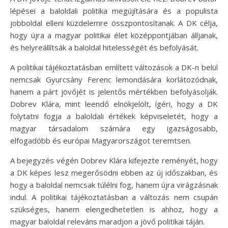
lépései a baloldali politika megújítására és a populista
jobboldal elleni küzdelemre összpontosítanak. A DK célja,
hogy újra a magyar politikai élet középpontjában álljanak,
és helyreállítsák a baloldal hitelességét és befolyását.
A politikai tájékoztatásban említett változások a DK-n belül
nemcsak Gyurcsány Ferenc lemondására korlátozódnak,
hanem a párt jövőjét is jelentős mértékben befolyásolják.
Dobrev Klára, mint leendő elnökjelölt, ígéri, hogy a DK
folytatni fogja a baloldali értékek képviseletét, hogy a
magyar társadalom számára egy igazságosabb,
elfogadóbb és európai Magyarországot teremtsen.
A bejegyzés végén Dobrev Klára kifejezte reményét, hogy
a DK képes lesz megerősödni ebben az új időszakban, és
hogy a baloldal nemcsak túlélni fog, hanem újra virágzásnak
indul. A politikai tájékoztatásban a változás nem csupán
szükséges, hanem elengedhetetlen is ahhoz, hogy a
magyar baloldal releváns maradjon a jövő politikai táján.