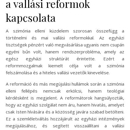
a vallási reformok
kapcsolata
A szimónia elleni küzdelem szorosan összefügg a
történelmi és mai vallási reformokkal. Az egyházi
tisztségek pénzért való megvásárlása ugyanis nem csupán
egyéni bűn volt, hanem rendszerprobléma, amely az
egész egyházi struktúrát érintette. Ezért a
reformmozgalmak kiemelt célja volt a szimónia
felszámolása és a hiteles vallási vezetők kinevelése.
A reformáció és más megújulási hullámok során a szimónia
elleni fellépés nemcsak erkölcsi, hanem teológiai
kérdésként is megjelent. A reformátorok hangsúlyozták,
hogy az egyházi szolgálat nem áru, hanem hivatás, amelyet
csak Isten hívására és a közösség javára szabad betölteni.
Ez a szemléletváltás hozzájárult az egyházi intézmények
megújulásához, és segített visszaállítani a vallási