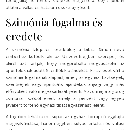
teológiailag is fontos kifejezés megértése segít jobban
átlátni a vallás és hatalom összefüggéseit.
Szimónia fogalma és
eredete
A szimónia kifejezés eredetileg a bibliai Símón nevű
emberhez kötődik, aki az Újszövetségben szerepel, és
akiről azt tartják, hogy megpróbálta megvásárolni az
apostoloknak adott Szentlélek ajándékát. Ez az eset vált a
szimónia fogalmának alapjául, amely az egyházi tisztségek,
szentségek vagy spirituális ajándékok anyagi vagy más
előnyökért való megvásárlását jelenti. A szó maga a görög
„simonia” szóból ered, amely a pénzért vagy egyéb
javakért történő egyházi tisztségvásárlást jelenti.
A fogalom tehát nem csupán az egyházi korrupció egyfajta
megnyilvánulása, hanem egyben súlyos erkölcsi és vallási