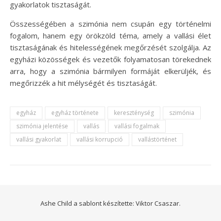
gyakorlatok tisztaságát.
Összességében a szimónia nem csupán egy történelmi
fogalom, hanem egy örökzöld téma, amely a vallási élet
tisztaságának és hitelességének megőrzését szolgálja. Az
egyházi közösségek és vezetők folyamatosan törekednek
arra, hogy a szimónia bármilyen formáját elkerüljék, és
megőrizzék a hit mélységét és tisztaságát.
egyház
egyház története
kereszténység
szimónia
szimónia jelentése
vallás
vallási fogalmak
vallási gyakorlat
vallási korrupció
vallástörténet
Ashe Child a sablont készítette:
Viktor Csaszar.