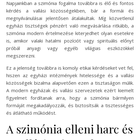
Napjainkban a szimónia fogalma továbbra is élő és fontos
kérdés a vallási közösségekben, bár a formái és
megnyilvánulásai jelentősen átalakultak. Míg közvetlenül
egyházi tisztségek pénzért való megvásárlása ritkább, a
szimónia modern értelmezése kiterjedhet olyan esetekre
is, amikor valaki hatalmi pozíciót vagy spirituális előnyt
próbál anyagi vagy egyéb világias eszközökkel
megszerezni.
Ez a jelenség továbbra is komoly etikai kérdéseket vet fel,
hiszen az egyházi intézmények hitelessége és a vallási
közösségek bizalma alapvetően ezen a tisztaságon múlik.
A modern egyházak és vallási szervezetek ezért kiemelt
figyelmet fordítanak arra, hogy a szimónia bármilyen
formáját megakadályozzák, és biztosítsák a tisztességes
és átlátható működést.
A szimónia elleni harc és