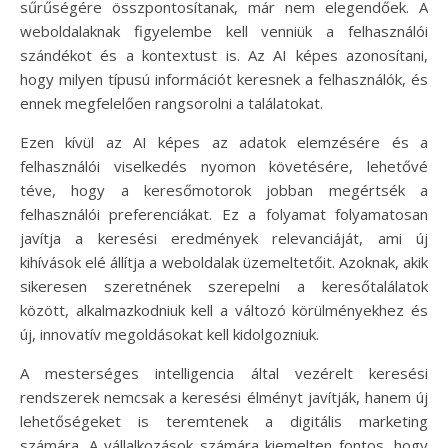
sűrűségére összpontosítanak, már nem elegendőek. A
weboldalaknak figyelembe kell venniük a felhasználói
szándékot és a kontextust is. Az AI képes azonosítani,
hogy milyen típusú információt keresnek a felhasználók, és
ennek megfelelően rangsorolni a találatokat.
Ezen kívül az AI képes az adatok elemzésére és a
felhasználói viselkedés nyomon követésére, lehetővé
téve, hogy a keresőmotorok jobban megértsék a
felhasználói preferenciákat. Ez a folyamat folyamatosan
javítja a keresési eredmények relevanciáját, ami új
kihívások elé állítja a weboldalak üzemeltetőit. Azoknak, akik
sikeresen szeretnének szerepelni a keresőtalálatok
között, alkalmazkodniuk kell a változó körülményekhez és
új, innovatív megoldásokat kell kidolgozniuk.
A mesterséges intelligencia által vezérelt keresési
rendszerek nemcsak a keresési élményt javítják, hanem új
lehetőségeket is teremtenek a digitális marketing
számára. A vállalkozások számára kiemelten fontos, hogy