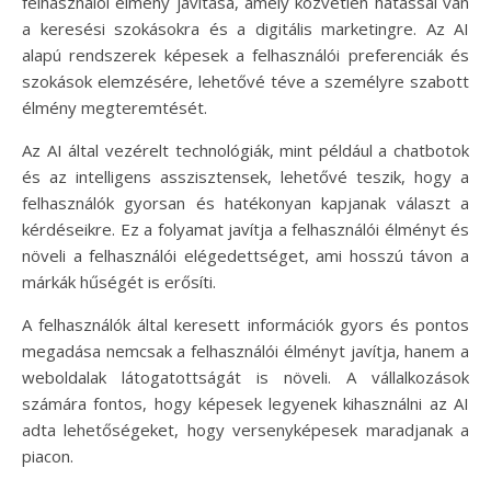
felhasználói élmény javítása, amely közvetlen hatással van
a keresési szokásokra és a digitális marketingre. Az AI
alapú rendszerek képesek a felhasználói preferenciák és
szokások elemzésére, lehetővé téve a személyre szabott
élmény megteremtését.
Az AI által vezérelt technológiák, mint például a chatbotok
és az intelligens asszisztensek, lehetővé teszik, hogy a
felhasználók gyorsan és hatékonyan kapjanak választ a
kérdéseikre. Ez a folyamat javítja a felhasználói élményt és
növeli a felhasználói elégedettséget, ami hosszú távon a
márkák hűségét is erősíti.
A felhasználók által keresett információk gyors és pontos
megadása nemcsak a felhasználói élményt javítja, hanem a
weboldalak látogatottságát is növeli. A vállalkozások
számára fontos, hogy képesek legyenek kihasználni az AI
adta lehetőségeket, hogy versenyképesek maradjanak a
piacon.