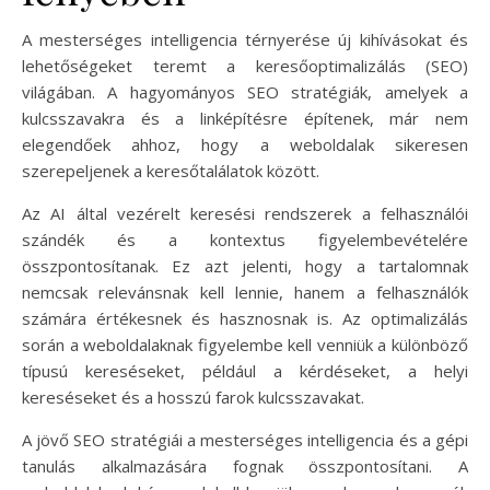
A mesterséges intelligencia térnyerése új kihívásokat és
lehetőségeket teremt a keresőoptimalizálás (SEO)
világában. A hagyományos SEO stratégiák, amelyek a
kulcsszavakra és a linképítésre építenek, már nem
elegendőek ahhoz, hogy a weboldalak sikeresen
szerepeljenek a keresőtalálatok között.
Az AI által vezérelt keresési rendszerek a felhasználói
szándék és a kontextus figyelembevételére
összpontosítanak. Ez azt jelenti, hogy a tartalomnak
nemcsak relevánsnak kell lennie, hanem a felhasználók
számára értékesnek és hasznosnak is. Az optimalizálás
során a weboldalaknak figyelembe kell venniük a különböző
típusú kereséseket, például a kérdéseket, a helyi
kereséseket és a hosszú farok kulcsszavakat.
A jövő SEO stratégiái a mesterséges intelligencia és a gépi
tanulás alkalmazására fognak összpontosítani. A