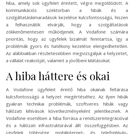
hiba, amely sok ügyfelet érintett, végre megoldódott. A
kommunikációs szektorban a hibák és a
szolgáltatáskimaradások kezelése kulcsfontosságú, hiszen
a felhasználók elvárják, hogy a szolgáltatások
zökkenőmentesen működjenek. A Vodafone számára
prioritás, hogy az ügyfelek bizalmát fenntartsa, így a
problémák gyors és hatékony kezelése elengedhetetlen.
Az alábbiakban részletesebben megvizsgáljuk a helyzetet,
a vállalat reakcióját, valamint a jövőbeni kilátásokat.
A hiba háttere és okai
A Vodafone ügyfeleit érintő hiba okainak feltárása
kulcsfontosságú a helyzet megértéséhez. Az ilyen hibák
gyakran technikai problémák, szoftveres hibák vagy
hálózati kihívások következményeként jelentkeznek. A
Vodafone esetében a hiba forrása a rendszerintegrációval
és a hálózati infrastruktúrával állt összefüggésben. Az
ügyfelek többsége mobilinternet- és telefonhívás-