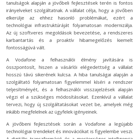
tanulságok alapján a jövőbeli fejlesztések terén is fontos
irányelveket szolgáltatnak. A vállalat célja, hogy a jövőben
elkerülje az ehhez hasonló problémákat, ezért a
technológiai infrastruktúráját folyamatosan modernizálja.
Az új szoftveres megoldások bevezetése, a rendszeres
karbantartás és a proaktív hibamegelőzés kiemelt
fontosságúvá vált.
A Vodafone a felhasználói élmény javítására is
összpontosít, hiszen a vásárlói elégedettség a vállalat
hosszú távú sikerének kulcsa. A hiba tanulságai alapján a
szolgáltató folyamatosan figyelemmel kíséri a rendszer
teljesítményét, és a felhasználói visszajelzések alapján
végzi el a szükséges módosításokat. Ezenkívül a vállalat
tervezi, hogy új szolgáltatásokat vezet be, amelyek még
inkább megfelelnek az ügyfelek igényeinek.
A jövőbeni fejlesztések során a Vodafone a legújabb
technológiai trendeket és innovációkat is figyelembe veszi.
A digitális transzformáció és a mesterséges intelligencia