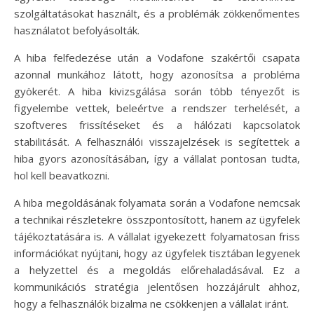
szolgáltatásokat használt, és a problémák zökkenőmentes
használatot befolyásolták.
A hiba felfedezése után a Vodafone szakértői csapata
azonnal munkához látott, hogy azonosítsa a probléma
gyökerét. A hiba kivizsgálása során több tényezőt is
figyelembe vettek, beleértve a rendszer terhelését, a
szoftveres frissítéseket és a hálózati kapcsolatok
stabilitását. A felhasználói visszajelzések is segítettek a
hiba gyors azonosításában, így a vállalat pontosan tudta,
hol kell beavatkozni.
A hiba megoldásának folyamata során a Vodafone nemcsak
a technikai részletekre összpontosított, hanem az ügyfelek
tájékoztatására is. A vállalat igyekezett folyamatosan friss
információkat nyújtani, hogy az ügyfelek tisztában legyenek
a helyzettel és a megoldás előrehaladásával. Ez a
kommunikációs stratégia jelentősen hozzájárult ahhoz,
hogy a felhasználók bizalma ne csökkenjen a vállalat iránt.