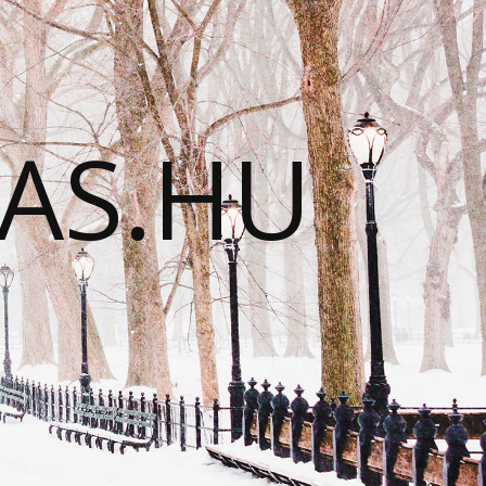
TAS.HU
N