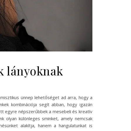
ek lányoknak
s misztikus ünnep lehetőséget ad arra, hogy a
inkek kombinációja segít abban, hogy igazán
ett egyre népszerűbbek a mesebeli és kreatív
ünk olyan különleges sminket, amely nemcsak
ésünket alakítja, hanem a hangulatunkat is