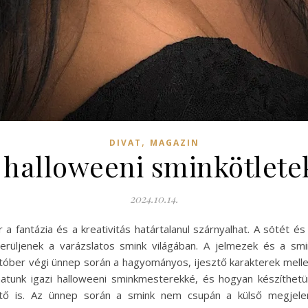
,
DIVAT
MAGAZIN
 halloweeni sminkötlet
2024.10.14.
a fantázia és a kreativitás határtalanul szárnyalhat. A sötét é
erüljenek a varázslatos smink világában. A jelmezek és a sm
tóber végi ünnep során a hagyományos, ijesztő karakterek mell
lhatunk igazi halloweeni sminkmesterekké, és hogyan készíthet
ető is. Az ünnep során a smink nem csupán a külső megjelen