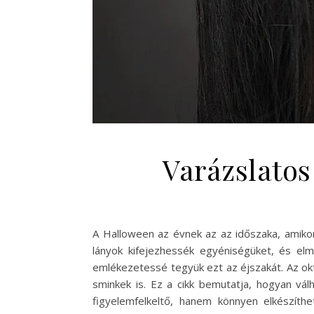
Varázslatos
A Halloween az évnek az az időszaka, amikor 
lányok kifejezhessék egyéniségüket, és elm
emlékezetessé tegyük ezt az éjszakát. Az ok
sminkek is. Ez a cikk bemutatja, hogyan vá
figyelemfelkeltő, hanem könnyen elkészíth