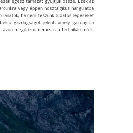
ések egész tárházát gyűjtjük össze. Ezek az
arcunkra vagy éppen nosztalgikus hangulatba
illanatok, ha nem teszünk tudatos lépéseket
belső gazdagságot jelent, amely gazdagítja
 távon megőrizni, nemcsak a technikán múlik,