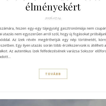
élményekért
2026.07.14.
ók számára, hiszen egy-egy tájegység gasztronómiája nem csupán 
iai utazás nem egyszerűen arról szól, hogy új fogásokat próbálju
óddal. Az ízek révén megérthetjük egy nép történetét, körny
etben. Egy ilyen utazás során több érzékszervünk is átélheti a f
kot. Az autentikus ízek felfedezésének varázsa Sokszor előfo
adott…
TOVÁBB