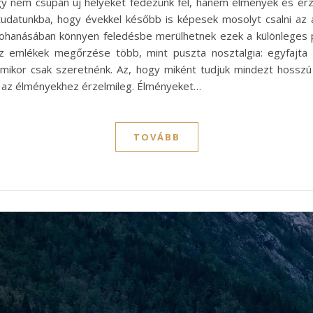
gy nem csupán új helyeket fedezünk fel, hanem élmények és érz
udatunkba, hogy évekkel később is képesek mosolyt csalni az 
rohanásában könnyen feledésbe merülhetnek ezek a különleges p
 emlékek megőrzése több, mint puszta nosztalgia: egyfajta 
, amikor csak szeretnénk. Az, hogy miként tudjuk mindezt hosszú
 az élményekhez érzelmileg. Élményeket…
TOVÁBB