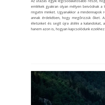
Az utazás egyik legcsodálatosabb része, ho
emlékek gyakran olyan mélyen beivódnak a t
ringatni minket. Ugyanakkor a mindennapok 
annak érdekében, hogy megőrizzük őket. Az
életünket és segít újra átélni a kalandokat
hanem azon is, hogyan kapcsolódunk ezekhez