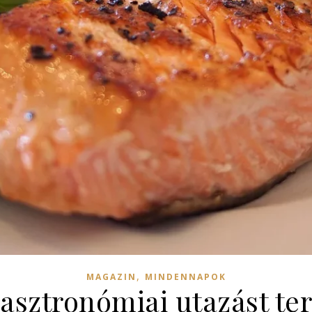
,
MAGAZIN
MINDENNAPOK
sztronómiai utazást ter