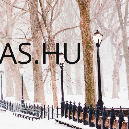
TAS.HU
N