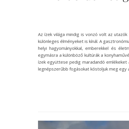
Az ízek világa mindig is vonzó volt az utaz
különleges élményeket is kínál. A gasztronóm
helyi hagyományokkal, emberekkel és életm
egymásra a különböző kultúrák a konyhaművész
ízek együttese pedig maradandó emlékeket al
legnépszerűbb fogásokat kóstoljuk meg egy 