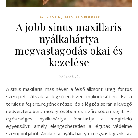
,
EGÉSZSÉG
MINDENNAPOK
A jobb sinus maxillaris
nyálkahártya
megvastagodás okai és
kezelése
2025.03.30.
A sinus maxillaris, más néven a felső állcsonti üreg, fontos
szerepet játszik a légzőrendszer működésében. Ez a
terület a fej arcüregének része, és a légzés során a levegő
nedvesítésében, melegítésében és szűrésében segít. Az
egészséges nyálkahártya fenntartja a megfelelő
egyensúlyt, amely elengedhetetlen a légutak védelme
szempontjából. Amikor a nyálkahártya megvastagszik, az