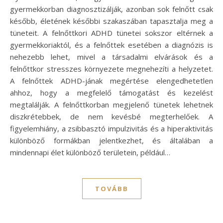
gyermekkorban diagnosztizálják, azonban sok felnőtt csak
később, életének későbbi szakaszában tapasztalja meg a
tüneteit. A felnőttkori ADHD tünetei sokszor eltérnek a
gyermekkoriaktól, és a felnőttek esetében a diagnózis is
nehezebb lehet, mivel a társadalmi elvárások és a
felnőttkor stresszes környezete megnehezíti a helyzetet.
A felnőttek ADHD-jának megértése elengedhetetlen
ahhoz, hogy a megfelelő támogatást és kezelést
megtalálják. A felnőttkorban megjelenő tünetek lehetnek
diszkrétebbek, de nem kevésbé megterhelőek. A
figyelemhiány, a zsibbasztó impulzivitás és a hiperaktivitás
különböző formákban jelentkezhet, és általában a
mindennapi élet különböző területein, például…
TOVÁBB