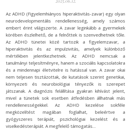
2025.06.12.
Az ADHD (Figyelemhiányos hiperaktivitás-zavar) egy olyan
neurodevelopmentális rendellenesség, amely számos
embert érint világszerte. A zavar leginkább a gyermekek
körében észlelhető, de a felnőttek is szenvedhetnek tőle.
Az ADHD tünetei közé tartozik a figyelemzavar, a
hiperaktivitás és az impulzivitás, amelyek különböző
mértékben jelentkezhetnek. Az ADHD nemcsak a
tanulmányi teljesítményre, hanem a szociális kapcsolatokra
és a mindennapi életvitelre is hatással van. A zavar okai
nem teljesen tisztázottak, de kutatások szerint genetikai,
környezeti és neurobiológiai tényezők is szerepet
játszanak. A diagnózis felállítása gyakran kihívást jelent,
mivel a tünetek sok esetben átfedésben állhatnak más
rendellenességekkel. Az ADHD kezelése sokféle
megközelítést magában foglalhat, beleértve a
gyógyszeres terápiát, pszichológiai kezelést és a
viselkedésterápiát. A megfelelő támogatás…