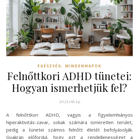
,
EGÉSZSÉG
MINDENNAPOK
Felnőttkori ADHD tünetei:
Hogyan ismerhetjük fel?
2025.06.14.
A felnőttkori ADHD, vagyis a figyelemhiányos
hiperaktivitás-zavar, sokak számára ismeretlen terület,
pedig a tünetei számos felnőtt életét befolyásolják.
Gyakran előfordul, hogy ezt a rendellenességet a