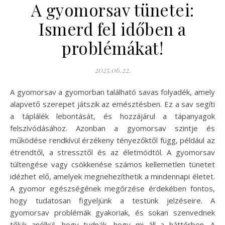
A gyomorsav tünetei:
Ismerd fel időben a
problémákat!
2025.06.22.
A gyomorsav a gyomorban található savas folyadék, amely
alapvető szerepet játszik az emésztésben. Ez a sav segíti
a táplálék lebontását, és hozzájárul a tápanyagok
felszívódásához. Azonban a gyomorsav szintje és
működése rendkívül érzékeny tényezőktől függ, például az
étrendtől, a stressztől és az életmódtól. A gyomorsav
túltengése vagy csökkenése számos kellemetlen tünetet
idézhet elő, amelyek megnehezíthetik a mindennapi életet.
A gyomor egészségének megőrzése érdekében fontos,
hogy tudatosan figyeljünk a testünk jelzéseire. A
gyomorsav problémák gyakoriak, és sokan szenvednek
tőlük anélkül, hogy tudnák, hogy mi áll a háttérben. A