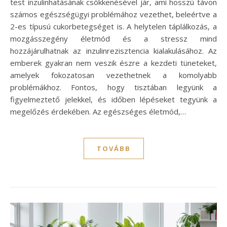
test inzulinhatásának csökkenésével jár, ami hosszú távon
számos egészségügyi problémához vezethet, beleértve a
2-es típusú cukorbetegséget is. A helytelen táplálkozás, a
mozgásszegény életmód és a stressz mind
hozzájárulhatnak az inzulinrezisztencia kialakulásához. Az
emberek gyakran nem veszik észre a kezdeti tüneteket,
amelyek fokozatosan vezethetnek a komolyabb
problémákhoz. Fontos, hogy tisztában legyünk a
figyelmeztető jelekkel, és időben lépéseket tegyünk a
megelőzés érdekében. Az egészséges életmód,…
TOVÁBB