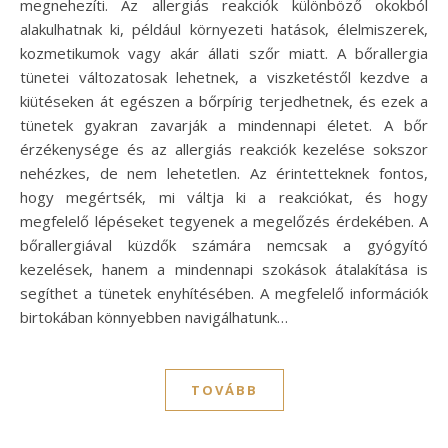
megnehezíti. Az allergiás reakciók különböző okokból
alakulhatnak ki, például környezeti hatások, élelmiszerek,
kozmetikumok vagy akár állati szőr miatt. A bőrallergia
tünetei változatosak lehetnek, a viszketéstől kezdve a
kiütéseken át egészen a bőrpírig terjedhetnek, és ezek a
tünetek gyakran zavarják a mindennapi életet. A bőr
érzékenysége és az allergiás reakciók kezelése sokszor
nehézkes, de nem lehetetlen. Az érintetteknek fontos,
hogy megértsék, mi váltja ki a reakciókat, és hogy
megfelelő lépéseket tegyenek a megelőzés érdekében. A
bőrallergiával küzdők számára nemcsak a gyógyító
kezelések, hanem a mindennapi szokások átalakítása is
segíthet a tünetek enyhítésében. A megfelelő információk
birtokában könnyebben navigálhatunk…
TOVÁBB