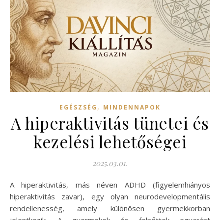
,
EGÉSZSÉG
MINDENNAPOK
A hiperaktivitás tünetei és
kezelési lehetőségei
2025.03.01.
A hiperaktivitás, más néven ADHD (figyelemhiányos
hiperaktivitás zavar), egy olyan neurodevelopmentális
rendellenesség, amely különösen gyermekkorban
jelentkezik. A gyermekek és felnőttek egyaránt