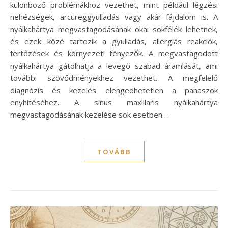
különböző problémákhoz vezethet, mint például légzési
nehézségek, arcüreggyulladás vagy akár fájdalom is. A
nyálkahártya megvastagodásának okai sokfélék lehetnek,
és ezek közé tartozik a gyulladás, allergiás reakciók,
fertőzések és környezeti tényezők. A megvastagodott
nyálkahártya gátolhatja a levegő szabad áramlását, ami
további szövődményekhez vezethet. A megfelelő
diagnózis és kezelés elengedhetetlen a panaszok
enyhítéséhez. A sinus maxillaris nyálkahártya
megvastagodásának kezelése sok esetben…
TOVÁBB