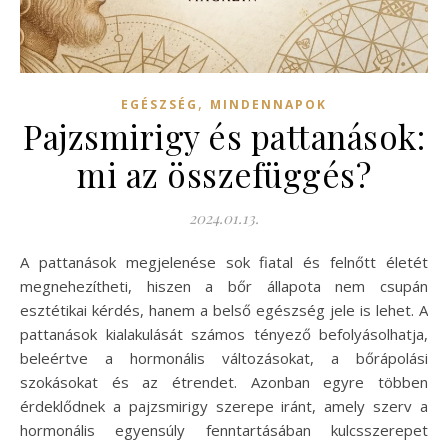
,
EGÉSZSÉG
MINDENNAPOK
Pajzsmirigy és pattanások:
mi az összefüggés?
2024.01.13.
A pattanások megjelenése sok fiatal és felnőtt életét
megnehezítheti, hiszen a bőr állapota nem csupán
esztétikai kérdés, hanem a belső egészség jele is lehet. A
pattanások kialakulását számos tényező befolyásolhatja,
beleértve a hormonális változásokat, a bőrápolási
szokásokat és az étrendet. Azonban egyre többen
érdeklődnek a pajzsmirigy szerepe iránt, amely szerv a
hormonális egyensúly fenntartásában kulcsszerepet