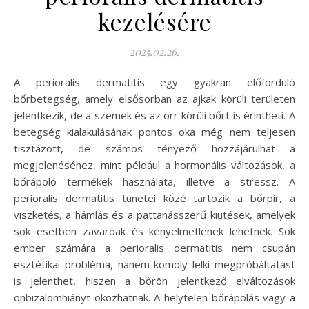
kezelésére
2025.02.26.
A perioralis dermatitis egy gyakran előforduló
bőrbetegség, amely elsősorban az ajkak körüli területen
jelentkezik, de a szemek és az orr körüli bőrt is érintheti. A
betegség kialakulásának pontos oka még nem teljesen
tisztázott, de számos tényező hozzájárulhat a
megjelenéséhez, mint például a hormonális változások, a
bőrápoló termékek használata, illetve a stressz. A
perioralis dermatitis tünetei közé tartozik a bőrpír, a
viszketés, a hámlás és a pattanásszerű kiütések, amelyek
sok esetben zavaróak és kényelmetlenek lehetnek. Sok
ember számára a perioralis dermatitis nem csupán
esztétikai probléma, hanem komoly lelki megpróbáltatást
is jelenthet, hiszen a bőrön jelentkező elváltozások
önbizalomhiányt okozhatnak. A helytelen bőrápolás vagy a