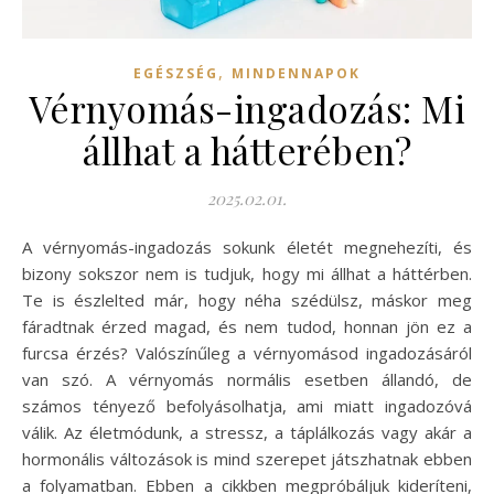
,
EGÉSZSÉG
MINDENNAPOK
Vérnyomás-ingadozás: Mi
állhat a hátterében?
2025.02.01.
A vérnyomás-ingadozás sokunk életét megnehezíti, és
bizony sokszor nem is tudjuk, hogy mi állhat a háttérben.
Te is észlelted már, hogy néha szédülsz, máskor meg
fáradtnak érzed magad, és nem tudod, honnan jön ez a
furcsa érzés? Valószínűleg a vérnyomásod ingadozásáról
van szó. A vérnyomás normális esetben állandó, de
számos tényező befolyásolhatja, ami miatt ingadozóvá
válik. Az életmódunk, a stressz, a táplálkozás vagy akár a
hormonális változások is mind szerepet játszhatnak ebben
a folyamatban. Ebben a cikkben megpróbáljuk kideríteni,