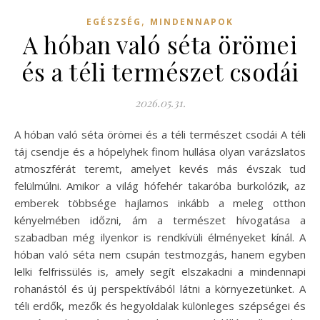
,
EGÉSZSÉG
MINDENNAPOK
A hóban való séta örömei
és a téli természet csodái
2026.05.31.
A hóban való séta örömei és a téli természet csodái A téli
táj csendje és a hópelyhek finom hullása olyan varázslatos
atmoszférát teremt, amelyet kevés más évszak tud
felülmúlni. Amikor a világ hófehér takaróba burkolózik, az
emberek többsége hajlamos inkább a meleg otthon
kényelmében időzni, ám a természet hívogatása a
szabadban még ilyenkor is rendkívüli élményeket kínál. A
hóban való séta nem csupán testmozgás, hanem egyben
lelki felfrissülés is, amely segít elszakadni a mindennapi
rohanástól és új perspektívából látni a környezetünket. A
téli erdők, mezők és hegyoldalak különleges szépségei és