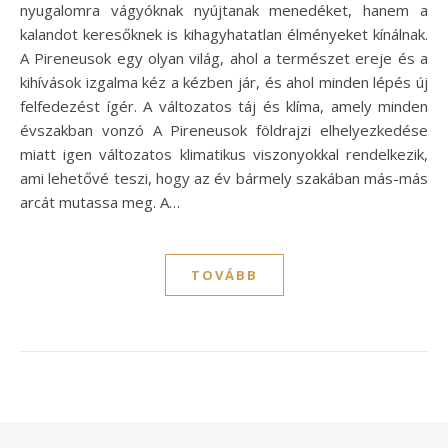
nyugalomra vágyóknak nyújtanak menedéket, hanem a
kalandot keresőknek is kihagyhatatlan élményeket kínálnak.
A Pireneusok egy olyan világ, ahol a természet ereje és a
kihívások izgalma kéz a kézben jár, és ahol minden lépés új
felfedezést ígér. A változatos táj és klíma, amely minden
évszakban vonzó A Pireneusok földrajzi elhelyezkedése
miatt igen változatos klimatikus viszonyokkal rendelkezik,
ami lehetővé teszi, hogy az év bármely szakában más-más
arcát mutassa meg. A…
TOVÁBB