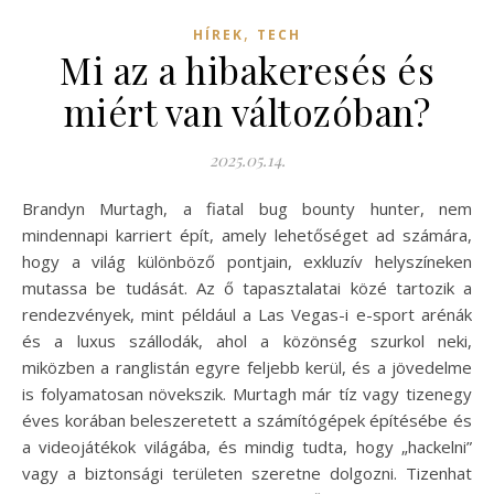
,
HÍREK
TECH
Mi az a hibakeresés és
miért van változóban?
2025.05.14.
Brandyn Murtagh, a fiatal bug bounty hunter, nem
mindennapi karriert épít, amely lehetőséget ad számára,
hogy a világ különböző pontjain, exkluzív helyszíneken
mutassa be tudását. Az ő tapasztalatai közé tartozik a
rendezvények, mint például a Las Vegas-i e-sport arénák
és a luxus szállodák, ahol a közönség szurkol neki,
miközben a ranglistán egyre feljebb kerül, és a jövedelme
is folyamatosan növekszik. Murtagh már tíz vagy tizenegy
éves korában beleszeretett a számítógépek építésébe és
a videojátékok világába, és mindig tudta, hogy „hackelni”
vagy a biztonsági területen szeretne dolgozni. Tizenhat