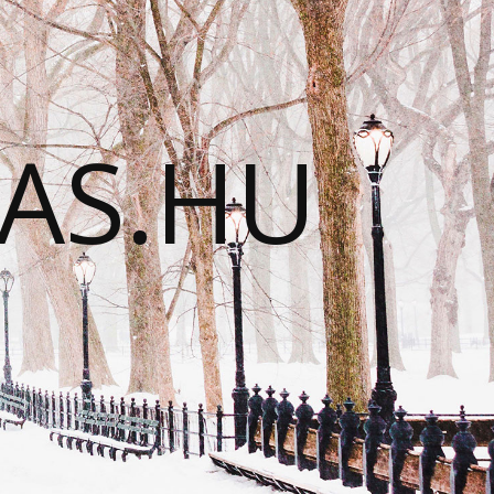
TAS.HU
N