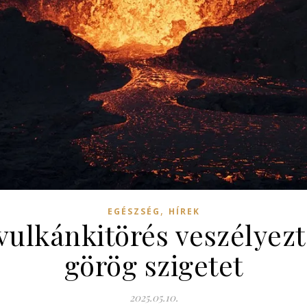
,
EGÉSZSÉG
HÍREK
vulkánkitörés veszélyezt
görög szigetet
2025.05.10.