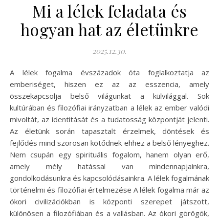
Mi a lélek feladata és
hogyan hat az életünkre
2025.12.30.
A lélek fogalma évszázadok óta foglalkoztatja az
emberiséget, hiszen ez az az esszencia, amely
összekapcsolja belső világunkat a külvilággal. Sok
kultúrában és filozófiai irányzatban a lélek az ember valódi
mivoltát, az identitását és a tudatosság központját jelenti.
Az életünk során tapasztalt érzelmek, döntések és
fejlődés mind szorosan kötődnek ehhez a belső lényeghez.
Nem csupán egy spirituális fogalom, hanem olyan erő,
amely mély hatással van mindennapjainkra,
gondolkodásunkra és kapcsolódásainkra. A lélek fogalmának
történelmi és filozófiai értelmezése A lélek fogalma már az
ókori civilizációkban is központi szerepet játszott,
különösen a filozófiában és a vallásban. Az ókori görögök,