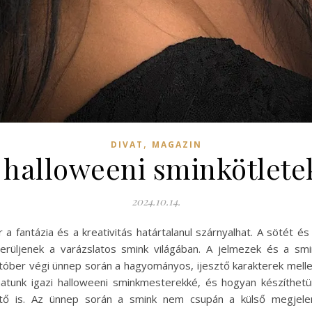
,
DIVAT
MAGAZIN
 halloweeni sminkötlet
2024.10.14.
a fantázia és a kreativitás határtalanul szárnyalhat. A sötét é
erüljenek a varázslatos smink világában. A jelmezek és a sm
tóber végi ünnep során a hagyományos, ijesztő karakterek mell
lhatunk igazi halloweeni sminkmesterekké, és hogyan készíthet
ető is. Az ünnep során a smink nem csupán a külső megjelen