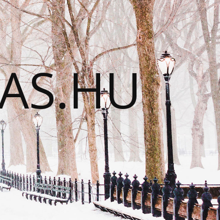
TAS.HU
N