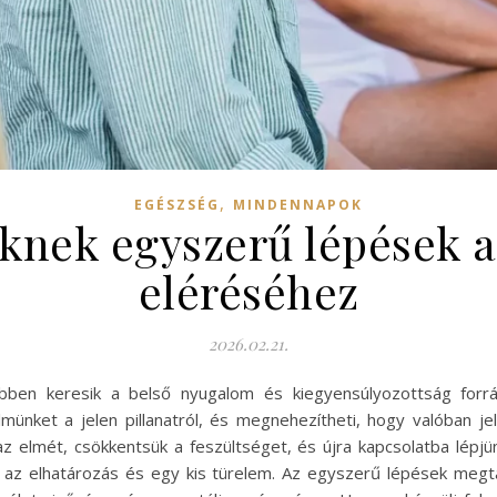
,
EGÉSZSÉG
MINDENNAPOK
knek egyszerű lépések 
eléréséhez
2026.02.21.
ben keresik a belső nyugalom és kiegyensúlyozottság forrá
lmünket a jelen pillanatról, és megnehezítheti, hogy valóban j
 elmét, csökkentsük a feszültséget, és újra kapcsolatba lépjü
az elhatározás és egy kis türelem. Az egyszerű lépések megtan