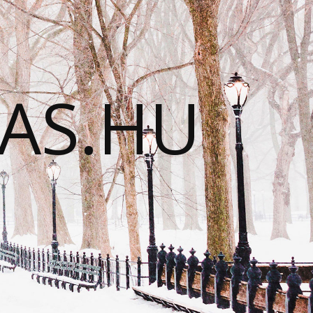
TAS.HU
N