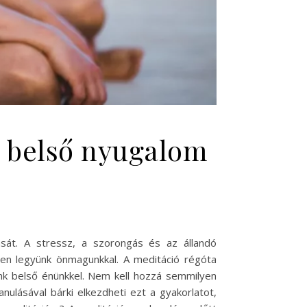
a belső nyugalom
sát. A stressz, a szorongás és az állandó
elen legyünk önmagunkkal. A meditáció régóta
nk belső énünkkel. Nem kell hozzá semmilyen
ulásával bárki elkezdheti ezt a gyakorlatot,