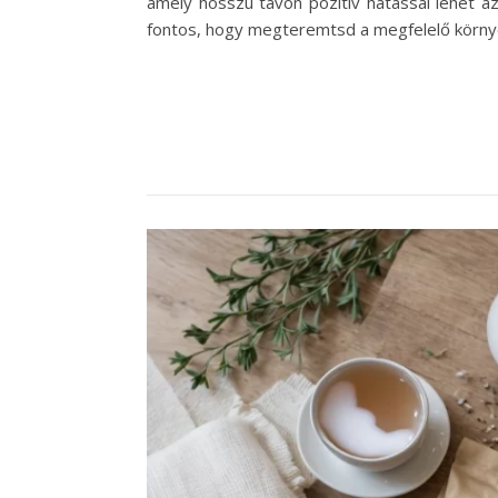
amely hosszú távon pozitív hatással lehet a
fontos, hogy megteremtsd a megfelelő körny