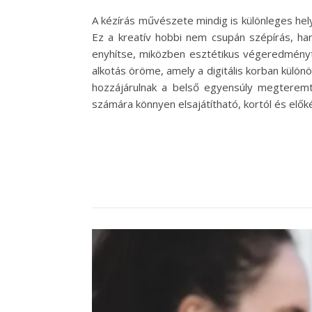
A kézírás művészete mindig is különleges hely
Ez a kreatív hobbi nem csupán szépírás, han
enyhítse, miközben esztétikus végeredményt 
alkotás öröme, amely a digitális korban külö
hozzájárulnak a belső egyensúly megteremté
számára könnyen elsajátítható, kortól és el