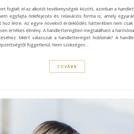
et foglalt el az alkotói tevékenységek között, azonban a handle
em egyfajta önkifejezés és relaxációs forma is, amely egyará
hoz létre. Az egyre növekvő érdeklődés hátterében nem csak a
nösen értékes élmény. A handletteringben megtalálható a harmóni
séhez. Miért válasszuk a handletteringet hobbinak? A handle
őképzettségtől függetlenül. Nem szükséges…
TOVÁBB