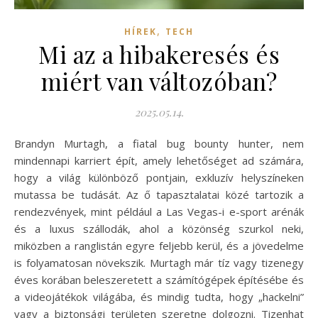
,
HÍREK
TECH
Mi az a hibakeresés és
miért van változóban?
2025.05.14.
Brandyn Murtagh, a fiatal bug bounty hunter, nem
mindennapi karriert épít, amely lehetőséget ad számára,
hogy a világ különböző pontjain, exkluzív helyszíneken
mutassa be tudását. Az ő tapasztalatai közé tartozik a
rendezvények, mint például a Las Vegas-i e-sport arénák
és a luxus szállodák, ahol a közönség szurkol neki,
miközben a ranglistán egyre feljebb kerül, és a jövedelme
is folyamatosan növekszik. Murtagh már tíz vagy tizenegy
éves korában beleszeretett a számítógépek építésébe és
a videojátékok világába, és mindig tudta, hogy „hackelni”
vagy a biztonsági területen szeretne dolgozni. Tizenhat