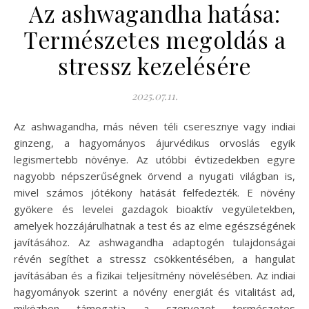
Az ashwagandha hatása:
Természetes megoldás a
stressz kezelésére
2025.07.11.
Az ashwagandha, más néven téli cseresznye vagy indiai
ginzeng, a hagyományos ájurvédikus orvoslás egyik
legismertebb növénye. Az utóbbi évtizedekben egyre
nagyobb népszerűségnek örvend a nyugati világban is,
mivel számos jótékony hatását felfedezték. E növény
gyökere és levelei gazdagok bioaktív vegyületekben,
amelyek hozzájárulhatnak a test és az elme egészségének
javításához. Az ashwagandha adaptogén tulajdonságai
révén segíthet a stressz csökkentésében, a hangulat
javításában és a fizikai teljesítmény növelésében. Az indiai
hagyományok szerint a növény energiát és vitalitást ad,
miközben támogatja a szervezet természetes