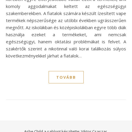
komoly aggodalmakat keltett az egészségügyi
szakemberekben. A fiatalok számára készült ízesített vape
termékek népszerűsége az utóbbi években ugrásszerűen
megnőtt. Az iskolákban és középiskolákban egyre több diák
használja ezeket a termékeket, ami nemcsak
egészségügyi, hanem oktatási problémákat is felvet. A
szakértők szerint a nikotinnal való korai találkozás súlyos
következményekkel járhat a fiatalok…
TOVÁBB
Ashe Child a sablont készítette:
Viktor Csaszar.