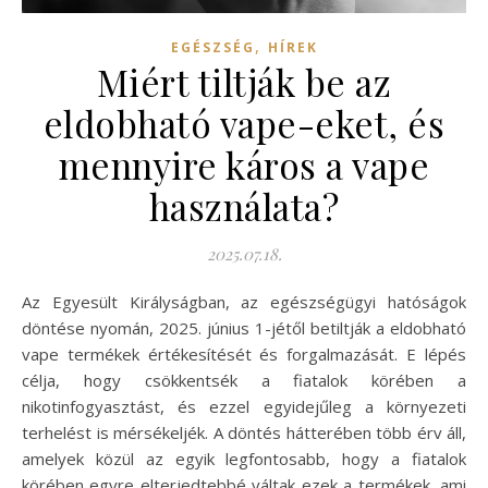
,
EGÉSZSÉG
HÍREK
Miért tiltják be az
eldobható vape-eket, és
mennyire káros a vape
használata?
2025.07.18.
Az Egyesült Királyságban, az egészségügyi hatóságok
döntése nyomán, 2025. június 1-jétől betiltják a eldobható
vape termékek értékesítését és forgalmazását. E lépés
célja, hogy csökkentsék a fiatalok körében a
nikotinfogyasztást, és ezzel egyidejűleg a környezeti
terhelést is mérsékeljék. A döntés hátterében több érv áll,
amelyek közül az egyik legfontosabb, hogy a fiatalok
körében egyre elterjedtebbé váltak ezek a termékek, ami