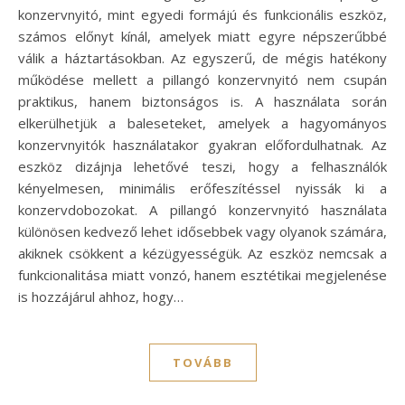
konzervnyitó, mint egyedi formájú és funkcionális eszköz,
számos előnyt kínál, amelyek miatt egyre népszerűbbé
válik a háztartásokban. Az egyszerű, de mégis hatékony
működése mellett a pillangó konzervnyitó nem csupán
praktikus, hanem biztonságos is. A használata során
elkerülhetjük a baleseteket, amelyek a hagyományos
konzervnyitók használatakor gyakran előfordulhatnak. Az
eszköz dizájnja lehetővé teszi, hogy a felhasználók
kényelmesen, minimális erőfeszítéssel nyissák ki a
konzervdobozokat. A pillangó konzervnyitó használata
különösen kedvező lehet idősebbek vagy olyanok számára,
akiknek csökkent a kézügyességük. Az eszköz nemcsak a
funkcionalitása miatt vonzó, hanem esztétikai megjelenése
is hozzájárul ahhoz, hogy…
TOVÁBB