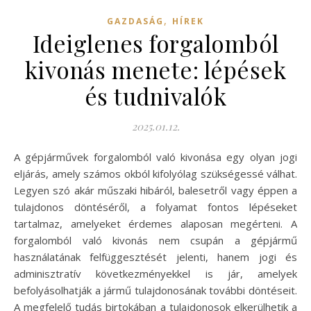
,
GAZDASÁG
HÍREK
Ideiglenes forgalomból
kivonás menete: lépések
és tudnivalók
2025.01.12.
A gépjárművek forgalomból való kivonása egy olyan jogi
eljárás, amely számos okból kifolyólag szükségessé válhat.
Legyen szó akár műszaki hibáról, balesetről vagy éppen a
tulajdonos döntéséről, a folyamat fontos lépéseket
tartalmaz, amelyeket érdemes alaposan megérteni. A
forgalomból való kivonás nem csupán a gépjármű
használatának felfüggesztését jelenti, hanem jogi és
adminisztratív következményekkel is jár, amelyek
befolyásolhatják a jármű tulajdonosának további döntéseit.
A megfelelő tudás birtokában a tulajdonosok elkerülhetik a