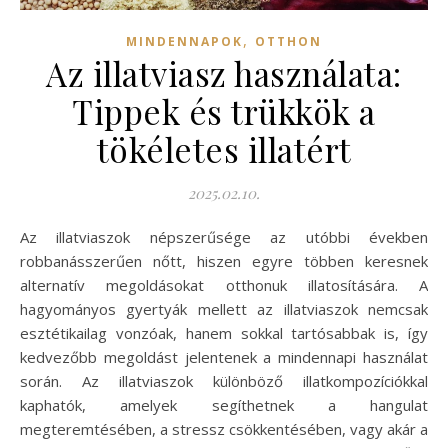
,
MINDENNAPOK
OTTHON
Az illatviasz használata:
Tippek és trükkök a
tökéletes illatért
2025.02.10.
Az illatviaszok népszerűsége az utóbbi években
robbanásszerűen nőtt, hiszen egyre többen keresnek
alternatív megoldásokat otthonuk illatosítására. A
hagyományos gyertyák mellett az illatviaszok nemcsak
esztétikailag vonzóak, hanem sokkal tartósabbak is, így
kedvezőbb megoldást jelentenek a mindennapi használat
során. Az illatviaszok különböző illatkompozíciókkal
kaphatók, amelyek segíthetnek a hangulat
megteremtésében, a stressz csökkentésében, vagy akár a