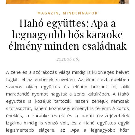
,
MAGAZIN
MINDENNAPOK
Hahó együttes: Apa a
legnagyobb hős karaoke
élmény minden családnak
2025.06.06.
A zene és a szórakozás világa mindig is különleges helyet
foglalt el az emberek szívében. Az elmúlt évtizedekben
számos olyan együttes és előadó bukkant fel, akik
maradandó nyomot hagytak a zenei kultúrában. A Hahó
együttes is közéjük tartozik, hiszen zenéjük nemcsak
szórakoztat, hanem közösségi élményt is teremt. A közös
éneklés, a karaoke estek és a baráti összejövetelek
izgalma mindig is vonzó volt, és a Hahó együttes egyik
legismertebb slágere, az „Apa a legnagyobb hős”