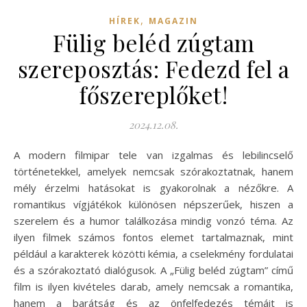
,
HÍREK
MAGAZIN
Fülig beléd zúgtam
szereposztás: Fedezd fel a
főszereplőket!
2024.12.08.
A modern filmipar tele van izgalmas és lebilincselő
történetekkel, amelyek nemcsak szórakoztatnak, hanem
mély érzelmi hatásokat is gyakorolnak a nézőkre. A
romantikus vígjátékok különösen népszerűek, hiszen a
szerelem és a humor találkozása mindig vonzó téma. Az
ilyen filmek számos fontos elemet tartalmaznak, mint
például a karakterek közötti kémia, a cselekmény fordulatai
és a szórakoztató dialógusok. A „Fülig beléd zúgtam” című
film is ilyen kivételes darab, amely nemcsak a romantika,
hanem a barátság és az önfelfedezés témáit is