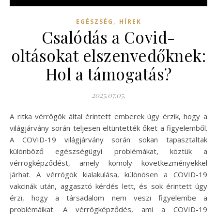
,
EGÉSZSÉG
HÍREK
Csalódás a Covid-
oltásokat elszenvedőknek:
Hol a támogatás?
2025.07.05.
A ritka vérrögök által érintett emberek úgy érzik, hogy a
világjárvány során teljesen eltüntették őket a figyelemből.
A COVID-19 világjárvány során sokan tapasztaltak
különböző egészségügyi problémákat, köztük a
vérrögképződést, amely komoly következményekkel
járhat. A vérrögök kialakulása, különösen a COVID-19
vakcinák után, aggasztó kérdés lett, és sok érintett úgy
érzi, hogy a társadalom nem veszi figyelembe a
problémáikat. A vérrögképződés, ami a COVID-19