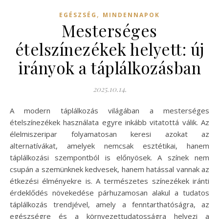
,
EGÉSZSÉG
MINDENNAPOK
Mesterséges
ételszínezékek helyett: új
irányok a táplálkozásban
2025.10.14.
A modern táplálkozás világában a mesterséges
ételszínezékek használata egyre inkább vitatottá válik. Az
élelmiszeripar folyamatosan keresi azokat az
alternatívákat, amelyek nemcsak esztétikai, hanem
táplálkozási szempontból is előnyösek. A színek nem
csupán a szemünknek kedvesek, hanem hatással vannak az
étkezési élményekre is. A természetes színezékek iránti
érdeklődés növekedése párhuzamosan alakul a tudatos
táplálkozás trendjével, amely a fenntarthatóságra, az
egészségre és a környezettudatosságra helyezi a