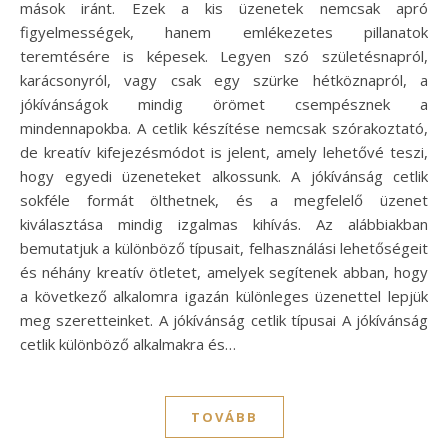
mások iránt. Ezek a kis üzenetek nemcsak apró
figyelmességek, hanem emlékezetes pillanatok
teremtésére is képesek. Legyen szó születésnapról,
karácsonyról, vagy csak egy szürke hétköznapról, a
jókívánságok mindig örömet csempésznek a
mindennapokba. A cetlik készítése nemcsak szórakoztató,
de kreatív kifejezésmódot is jelent, amely lehetővé teszi,
hogy egyedi üzeneteket alkossunk. A jókívánság cetlik
sokféle formát ölthetnek, és a megfelelő üzenet
kiválasztása mindig izgalmas kihívás. Az alábbiakban
bemutatjuk a különböző típusait, felhasználási lehetőségeit
és néhány kreatív ötletet, amelyek segítenek abban, hogy
a következő alkalomra igazán különleges üzenettel lepjük
meg szeretteinket. A jókívánság cetlik típusai A jókívánság
cetlik különböző alkalmakra és…
TOVÁBB