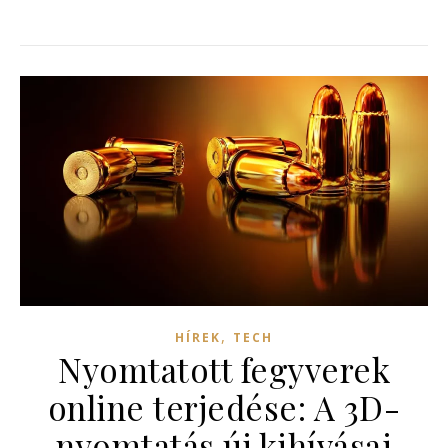
,
HÍREK
TECH
Nyomtatott fegyverek
online terjedése: A 3D-
nyomtatás új kihívásai