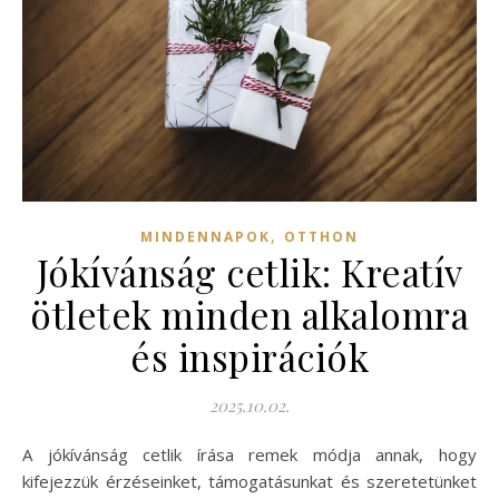
,
MINDENNAPOK
OTTHON
Jókívánság cetlik: Kreatív
ötletek minden alkalomra
és inspirációk
2025.10.02.
A jókívánság cetlik írása remek módja annak, hogy
kifejezzük érzéseinket, támogatásunkat és szeretetünket