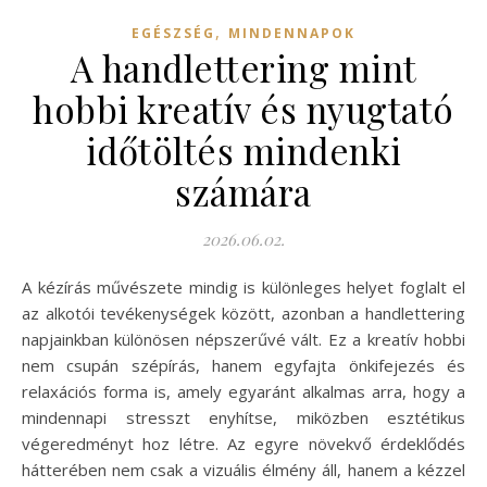
,
EGÉSZSÉG
MINDENNAPOK
A handlettering mint
hobbi kreatív és nyugtató
időtöltés mindenki
számára
2026.06.02.
A kézírás művészete mindig is különleges helyet foglalt el
az alkotói tevékenységek között, azonban a handlettering
napjainkban különösen népszerűvé vált. Ez a kreatív hobbi
nem csupán szépírás, hanem egyfajta önkifejezés és
relaxációs forma is, amely egyaránt alkalmas arra, hogy a
mindennapi stresszt enyhítse, miközben esztétikus
végeredményt hoz létre. Az egyre növekvő érdeklődés
hátterében nem csak a vizuális élmény áll, hanem a kézzel