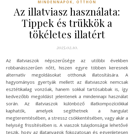
,
MINDENNAPOK
OTTHON
Az illatviasz használata:
Tippek és trükkök a
tökéletes illatért
2025.02.10.
Az illatviaszok népszerűsége az utóbbi években
robbanásszerűen nőtt, hiszen egyre többen keresnek
alternatív megoldásokat otthonuk illatosítására. A
hagyományos gyertyák mellett az illatviaszok nemcsak
esztétikailag vonzóak, hanem sokkal tartósabbak is, így
kedvezőbb megoldást jelentenek a mindennapi használat
során. Az illatviaszok különböző illatkompozíciókkal
kaphatók, amelyek segíthetnek a hangulat
megteremtésében, a stressz csökkentésében, vagy akár a
helyiség frissítésében is. A viaszok tulajdonságai lehetővé
teszik, hogy az illatanyagok fokozatosan és egyenletesen