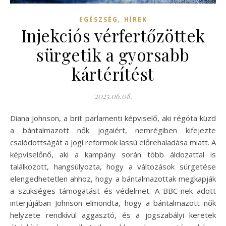
,
EGÉSZSÉG
HÍREK
Injekciós vérfertőzöttek
sürgetik a gyorsabb
kártérítést
2025.06.08.
Diana Johnson, a brit parlamenti képviselő, aki régóta küzd
a bántalmazott nők jogaiért, nemrégiben kifejezte
csalódottságát a jogi reformok lassú előrehaladása miatt. A
képviselőnő, aki a kampány során több áldozattal is
találkozott, hangsúlyozta, hogy a változások sürgetése
elengedhetetlen ahhoz, hogy a bántalmazottak megkapják
a szükséges támogatást és védelmet. A BBC-nek adott
interjújában Johnson elmondta, hogy a bántalmazott nők
helyzete rendkívül aggasztó, és a jogszabályi keretek