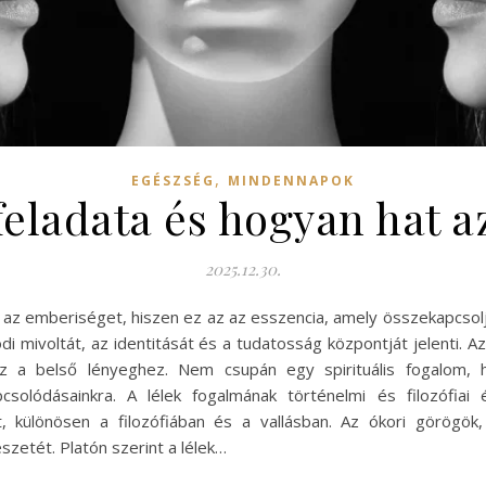
,
EGÉSZSÉG
MINDENNAPOK
 feladata és hogyan hat a
2025.12.30.
 az emberiséget, hiszen ez az az esszencia, amely összekapcsolja 
lódi mivoltát, az identitását és a tudatosság központját jelenti. 
z a belső lényeghez. Nem csupán egy spirituális fogalom, 
csolódásainkra. A lélek fogalmának történelmi és filozófia
tt, különösen a filozófiában és a vallásban. Az ókori görögök
zetét. Platón szerint a lélek…