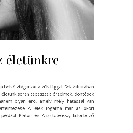
z életünkre
belső világunkat a külvilággal. Sok kultúrában
Az életünk során tapasztalt érzelmek, döntések
hanem olyan erő, amely mély hatással van
i értelmezése A lélek fogalma már az ókori
, például Platón és Arisztotelész, különböző