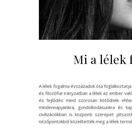
Mi a lélek
A lélek fogalma évszázadok óta foglalkoztatja
és filozófiai irányzatban a lélek az ember va
és fejlődés mind szorosan kötődnek ehhe
mindennapjainkra, gondolkodásunkra és kap
civilizációkban is központi szerepet játszo
nézőpontokból közelítették meg a lélek termés