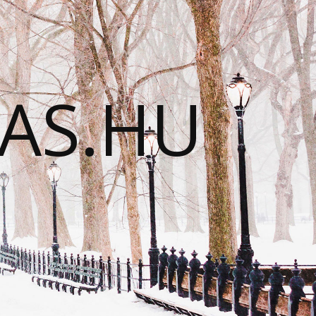
TAS.HU
N