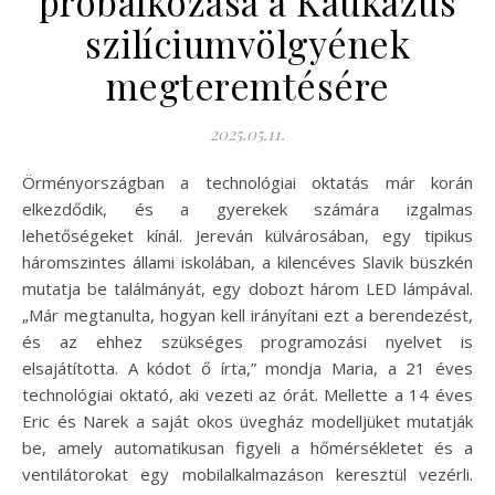
próbálkozása a Kaukázus
szilíciumvölgyének
megteremtésére
2025.05.11.
Örményországban a technológiai oktatás már korán
elkezdődik, és a gyerekek számára izgalmas
lehetőségeket kínál. Jereván külvárosában, egy tipikus
háromszintes állami iskolában, a kilencéves Slavik büszkén
mutatja be találmányát, egy dobozt három LED lámpával.
„Már megtanulta, hogyan kell irányítani ezt a berendezést,
és az ehhez szükséges programozási nyelvet is
elsajátította. A kódot ő írta,” mondja Maria, a 21 éves
technológiai oktató, aki vezeti az órát. Mellette a 14 éves
Eric és Narek a saját okos üvegház modelljüket mutatják
be, amely automatikusan figyeli a hőmérsékletet és a
ventilátorokat egy mobilalkalmazáson keresztül vezérli.