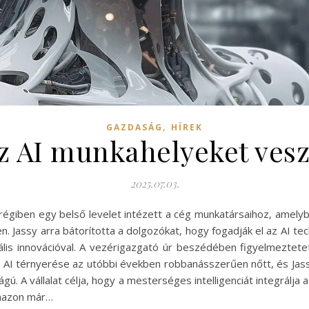
,
GAZDASÁG
HÍREK
 AI munkahelyeket vesz
2025.07.03.
égiben egy belső levelet intézett a cég munkatársaihoz, amelyb
. Jassy arra bátorította a dolgozókat, hogy fogadják el az AI tec
itális innovációval. A vezérigazgató úr beszédében figyelmeztet
Az AI térnyerése az utóbbi években robbanásszerűen nőtt, és Jas
. A vállalat célja, hogy a mesterséges intelligenciát integrálja
Amazon már…