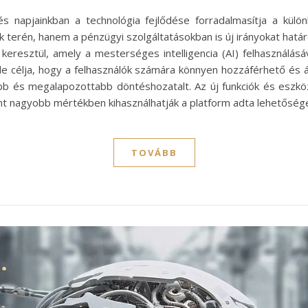
és napjainkban a technológia fejlődése forradalmasítja a külö
terén, hanem a pénzügyi szolgáltatásokban is új irányokat határ
keresztül, amely a mesterséges intelligencia (AI) felhasználásá
le célja, hogy a felhasználók számára könnyen hozzáférhető és á
bb és megalapozottabb döntéshozatalt. Az új funkciók és eszkö
ánt nagyobb mértékben kihasználhatják a platform adta lehetős
TOVÁBB