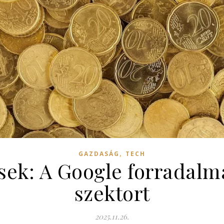
,
GAZDASÁG
TECH
ések: A Google forradalm
szektort
2025.11.26.