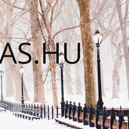
TAS.HU
N