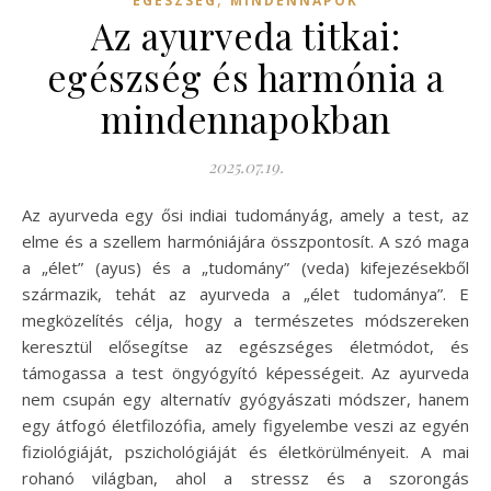
EGÉSZSÉG
MINDENNAPOK
Az ayurveda titkai:
egészség és harmónia a
mindennapokban
2025.07.19.
Az ayurveda egy ősi indiai tudományág, amely a test, az
elme és a szellem harmóniájára összpontosít. A szó maga
a „élet” (ayus) és a „tudomány” (veda) kifejezésekből
származik, tehát az ayurveda a „élet tudománya”. E
megközelítés célja, hogy a természetes módszereken
keresztül elősegítse az egészséges életmódot, és
támogassa a test öngyógyító képességeit. Az ayurveda
nem csupán egy alternatív gyógyászati módszer, hanem
egy átfogó életfilozófia, amely figyelembe veszi az egyén
fiziológiáját, pszichológiáját és életkörülményeit. A mai
rohanó világban, ahol a stressz és a szorongás