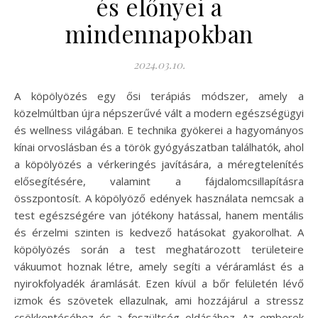
és előnyei a
mindennapokban
2024.03.10.
A köpölyözés egy ősi terápiás módszer, amely a
közelmúltban újra népszerűvé vált a modern egészségügyi
és wellness világában. E technika gyökerei a hagyományos
kínai orvoslásban és a török gyógyászatban találhatók, ahol
a köpölyözés a vérkeringés javítására, a méregtelenítés
elősegítésére, valamint a fájdalomcsillapításra
összpontosít. A köpölyöző edények használata nemcsak a
test egészségére van jótékony hatással, hanem mentális
és érzelmi szinten is kedvező hatásokat gyakorolhat. A
köpölyözés során a test meghatározott területeire
vákuumot hoznak létre, amely segíti a véráramlást és a
nyirokfolyadék áramlását. Ezen kívül a bőr felületén lévő
izmok és szövetek ellazulnak, ami hozzájárul a stressz
csökkentéséhez és a feszültség oldásához. Az emberek