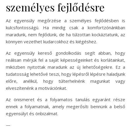
személyes fejlődésre
Az egyensúly megőrzése a személyes fejlődésben is
kulcsfontosságú. Ha mindig csak a komfortzónánkban
maradunk, nem fejlődünk, de ha túlzottan kockáztatunk, az
könnyen vezethet kudarcokhoz és kiégéshez.
Az egyensúly kereső gondolkodás segít abban, hogy
reálisan mérjük fel a saját képességeinket és korlátainkat,
miközben nyitottak maradunk az új lehetőségekre. Ez a
tudatosság lehetővé teszi, hogy lépésről lépésre haladjunk
előre, anélkül, hogy túlterhelnénk magunkat vagy
elveszítenénk a motivációnkat.
Az önismeret és a folyamatos tanulás egyaránt része
ennek a folyamatnak, amely megerősíti bennünk a belső
egyensúlyt és önbizalmat.
—