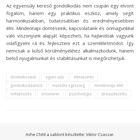
Az egyensúly kereső gondolkodás nem csupán egy elvont
fogalom, hanem egy praktikus eszköz, amely segít
harmonikusabban, tudatosabban és eredményesebben
élni. Mindennapi döntéseink, kapcsolataink és önmagunkkal
való viszonyunk alapját képezheti, ha hajlandóak vagyunk
odafigyelni rá és fejleszteni ezt a szemléletmódot. Így
nemcsak a külső körülményekhez alkalmazkodunk, hanem
belső nyugalmunkat és stabilitásunkat is megőrizhetjük.
döntéshozatal
egyen súly
életvezetés
gondolkodásmód
mentális egészség
mindennapi élet
önfejlesztés
önismeret
pszichológia
stresszkezelés
Ashe Child a sablont készítette:
Viktor Csaszar.