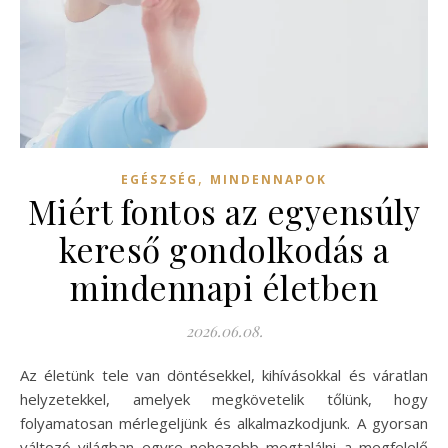
,
EGÉSZSÉG
MINDENNAPOK
Miért fontos az egyensúly
kereső gondolkodás a
mindennapi életben
2026.06.08.
Az életünk tele van döntésekkel, kihívásokkal és váratlan
helyzetekkel, amelyek megkövetelik tőlünk, hogy
folyamatosan mérlegeljünk és alkalmazkodjunk. A gyorsan
változó világban egyre nehezebb megtalálni a megfelelő