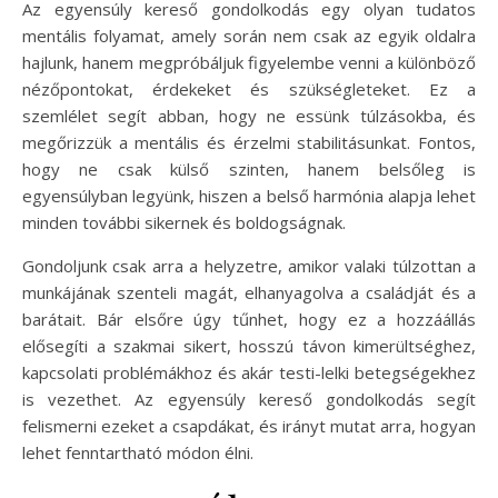
Az egyensúly kereső gondolkodás egy olyan tudatos
mentális folyamat, amely során nem csak az egyik oldalra
hajlunk, hanem megpróbáljuk figyelembe venni a különböző
nézőpontokat, érdekeket és szükségleteket. Ez a
szemlélet segít abban, hogy ne essünk túlzásokba, és
megőrizzük a mentális és érzelmi stabilitásunkat. Fontos,
hogy ne csak külső szinten, hanem belsőleg is
egyensúlyban legyünk, hiszen a belső harmónia alapja lehet
minden további sikernek és boldogságnak.
Gondoljunk csak arra a helyzetre, amikor valaki túlzottan a
munkájának szenteli magát, elhanyagolva a családját és a
barátait. Bár elsőre úgy tűnhet, hogy ez a hozzáállás
elősegíti a szakmai sikert, hosszú távon kimerültséghez,
kapcsolati problémákhoz és akár testi-lelki betegségekhez
is vezethet. Az egyensúly kereső gondolkodás segít
felismerni ezeket a csapdákat, és irányt mutat arra, hogyan
lehet fenntartható módon élni.