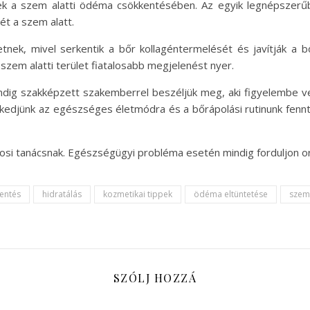
tnek a szem alatti ödéma csökkentésében. Az egyik legnépszer
ét a szem alatt.
nek, mivel serkentik a bőr kollagéntermelését és javítják a bő
szem alatti terület fiatalosabb megjelenést nyer.
dig szakképzett szakemberrel beszéljük meg, aki figyelembe ves
rekedjünk az egészséges életmódra és a bőrápolási rutinunk fenn
vosi tanácsnak. Egészségügyi probléma esetén mindig forduljon o
entés
hidratálás
kozmetikai tippek
ödéma eltüntetése
szem
SZÓLJ HOZZÁ