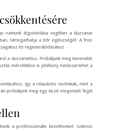
 csökkentésére
pi rutinunk átgondolása segíthet a duzzanat
an, támogathatja a bőr egészségét. A friss
ltságához és regenerálódásához.
járul a duzzanathoz. Próbáljunk meg kevesebb
asztás mérséklése is jótékony hatással lehet a
romlásához, így a relaxációs technikák, mint a
rán próbáljunk meg egy kicsit megemelt fejjel
ellen
unk a professzionális kezeléseket. Számos