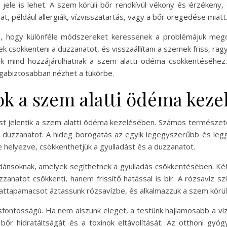
y jele is lehet. A szem körüli bőr rendkívül vékony és érzékeny
, például allergiák, vízvisszatartás, vagy a bőr öregedése miatt
öz, hogy különféle módszereket keressenek a problémájuk mego
ek csökkenteni a duzzanatot, és visszaállítani a szemek friss, 
nok mind hozzájárulhatnak a szem alatti ödéma csökkentéséhe
agabiztosabban nézhet a tükörbe.
 a szem alatti ödéma keze
t jelentik a szem alatti ödéma kezelésében. Számos természetes
 a duzzanatot. A hideg borogatás az egyik legegyszerűbb és le
helyezve, csökkenthetjük a gyulladást és a duzzanatot.
ánsoknak, amelyek segíthetnek a gyulladás csökkentésében. Két z
anatot csökkenti, hanem frissítő hatással is bír. A rózsavíz s
vattapamacsot áztassunk rózsavízbe, és alkalmazzuk a szem körüli
csfontosságú. Ha nem alszunk eleget, a testünk hajlamosabb a ví
őr hidratáltságát és a toxinok eltávolítását. Az otthoni gyóg