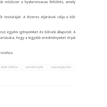
űbb módszer a hyaluronsavas feltöltés, amely
r textúráját. A lézeres eljárások célja a bőr
zi egyéni igényeinket és bőrünk állapotát. A
tartására, hogy a legjobb eredményeket érjük
rvoshoz.
 alatti ödéma
szemkörnyék
szépségápolás