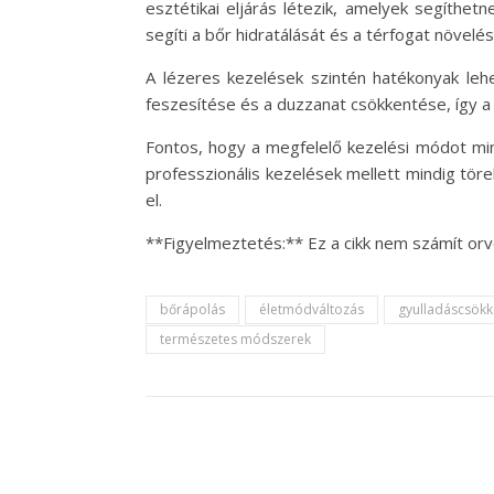
esztétikai eljárás létezik, amelyek segíthe
segíti a bőr hidratálását és a térfogat növelés
A lézeres kezelések szintén hatékonyak lehet
feszesítése és a duzzanat csökkentése, így a 
Fontos, hogy a megfelelő kezelési módot min
professzionális kezelések mellett mindig tö
el.
**Figyelmeztetés:** Ez a cikk nem számít or
bőrápolás
életmódváltozás
gyulladáscsökk
természetes módszerek