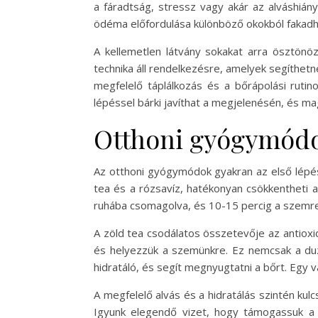
a fáradtság, stressz vagy akár az alváshián
ödéma előfordulása különböző okokból fakadhat
A kellemetlen látvány sokakat arra ösztön
technika áll rendelkezésre, amelyek segíthetn
megfelelő táplálkozás és a bőrápolási ruti
lépéssel bárki javíthat a megjelenésén, és m
Otthoni gyógymódok
Az otthoni gyógymódok gyakran az első lépés
tea és a rózsavíz, hatékonyan csökkentheti
ruhába csomagolva, és 10-15 percig a szemre 
A zöld tea csodálatos összetevője az antioxid
és helyezzük a szemünkre. Ez nemcsak a duzz
hidratáló, és segít megnyugtatni a bőrt. Egy 
A megfelelő alvás és a hidratálás szintén kul
Igyunk elegendő vizet, hogy támogassuk a b