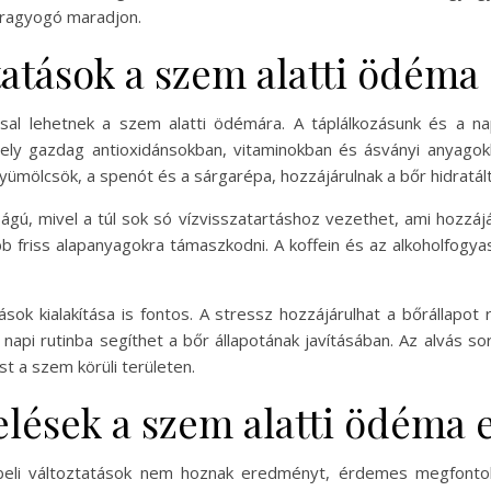
 ragyogó maradjon.
tatások a szem alatti ödéma
ssal lehetnek a szem alatti ödémára. A táplálkozásunk és a na
ly gazdag antioxidánsokban, vitaminokban és ásványi anyagokb
yümölcsök, a spenót és a sárgarépa, hozzájárulnak a bőr hidratá
ságú, mivel a túl sok só vízvisszatartáshoz vezethet, ami hozzá
bb friss alapanyagokra támaszkodni. A koffein és az alkoholfogy
ok kialakítása is fontos. A stressz hozzájárulhat a bőrállapot 
napi rutinba segíthet a bőr állapotának javításában. Az alvás so
t a szem körüli területen.
elések a szem alatti ödéma 
li változtatások nem hoznak eredményt, érdemes megfontoln