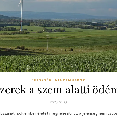
,
EGÉSZSÉG
MINDENNAPOK
erek a szem alatti ödém
2024.01.15.
duzzanat, sok ember életét megnehezíti. Ez a jelenség nem csupá