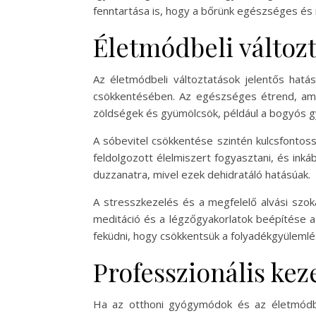
fenntartása is, hogy a bőrünk egészséges és
Életmódbeli változ
Az életmódbeli változtatások jelentős hatá
csökkentésében. Az egészséges étrend, ame
zöldségek és gyümölcsök, például a bogyós g
A sóbevitel csökkentése szintén kulcsfontos
feldolgozott élelmiszert fogyasztani, és inká
duzzanatra, mivel ezek dehidratáló hatásúak.
A stresszkezelés és a megfelelő alvási szokás
meditáció és a légzőgyakorlatok beépítése a 
feküdni, hogy csökkentsük a folyadékgyülemlés
Professzionális kez
Ha az otthoni gyógymódok és az életmódbe