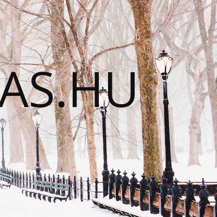
TAS.HU
N