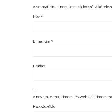
Az e-mail címet nem tesszük közzé.
A kötele
Név
*
E-mail cím
*
Honlap
A nevem, e-mail címem, és weboldalcímem m
Hozzászólás