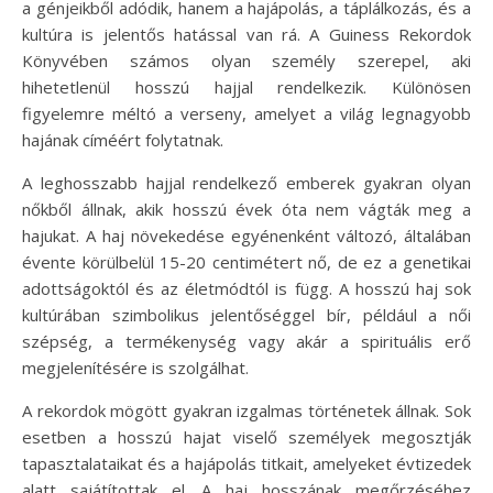
a génjeikből adódik, hanem a hajápolás, a táplálkozás, és a
kultúra is jelentős hatással van rá. A Guiness Rekordok
Könyvében számos olyan személy szerepel, aki
hihetetlenül hosszú hajjal rendelkezik. Különösen
figyelemre méltó a verseny, amelyet a világ legnagyobb
hajának címéért folytatnak.
A leghosszabb hajjal rendelkező emberek gyakran olyan
nőkből állnak, akik hosszú évek óta nem vágták meg a
hajukat. A haj növekedése egyénenként változó, általában
évente körülbelül 15-20 centimétert nő, de ez a genetikai
adottságoktól és az életmódtól is függ. A hosszú haj sok
kultúrában szimbolikus jelentőséggel bír, például a női
szépség, a termékenység vagy akár a spirituális erő
megjelenítésére is szolgálhat.
A rekordok mögött gyakran izgalmas történetek állnak. Sok
esetben a hosszú hajat viselő személyek megosztják
tapasztalataikat és a hajápolás titkait, amelyeket évtizedek
alatt sajátítottak el. A haj hosszának megőrzéséhez