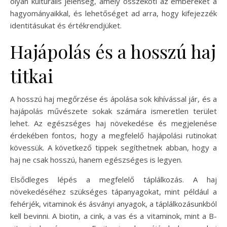
olyan kulturális jelenség, amely összeköti az embereket a
hagyományaikkal, és lehetőséget ad arra, hogy kifejezzék
identitásukat és értékrendjüket.
Hajápolás és a hosszú haj
titkai
A hosszú haj megőrzése és ápolása sok kihívással jár, és a
hajápolás művészete sokak számára ismeretlen terület
lehet. Az egészséges haj növekedése és megjelenése
érdekében fontos, hogy a megfelelő hajápolási rutinokat
kövessük. A következő tippek segíthetnek abban, hogy a
haj ne csak hosszú, hanem egészséges is legyen.
Elsődleges lépés a megfelelő táplálkozás. A haj
növekedéséhez szükséges tápanyagokat, mint például a
fehérjék, vitaminok és ásványi anyagok, a táplálkozásunkból
kell bevinni. A biotin, a cink, a vas és a vitaminok, mint a B-