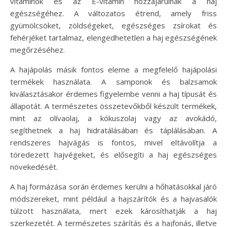
vitaminok és az E-vitamin hozzájárulnak a haj
egészségéhez. A változatos étrend, amely friss
gyümölcsöket, zöldségeket, egészséges zsírokat és
fehérjéket tartalmaz, elengedhetetlen a haj egészségének
megőrzéséhez.
A hajápolás másik fontos eleme a megfelelő hajápolási
termékek használata. A samponok és balzsamok
kiválasztásakor érdemes figyelembe venni a haj típusát és
állapotát. A természetes összetevőkből készült termékek,
mint az olívaolaj, a kókuszolaj vagy az avokádó,
segíthetnek a haj hidratálásában és táplálásában. A
rendszeres hajvágás is fontos, mivel eltávolítja a
töredezett hajvégeket, és elősegíti a haj egészséges
növekedését.
A haj formázása során érdemes kerülni a hőhatásokkal járó
módszereket, mint például a hajszárítók és a hajvasalók
túlzott használata, mert ezek károsíthatják a haj
szerkezetét. A természetes szárítás és a hajfonás, illetve