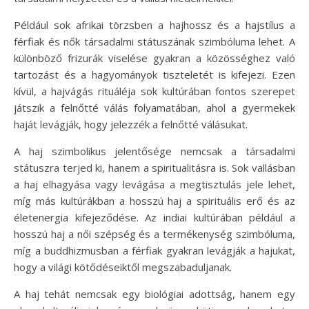
Például sok afrikai törzsben a hajhossz és a hajstílus a
férfiak és nők társadalmi státuszának szimbóluma lehet. A
különböző frizurák viselése gyakran a közösséghez való
tartozást és a hagyományok tiszteletét is kifejezi. Ezen
kívül, a hajvágás rituáléja sok kultúrában fontos szerepet
játszik a felnőtté válás folyamatában, ahol a gyermekek
haját levágják, hogy jelezzék a felnőtté válásukat.
A haj szimbolikus jelentősége nemcsak a társadalmi
státuszra terjed ki, hanem a spiritualitásra is. Sok vallásban
a haj elhagyása vagy levágása a megtisztulás jele lehet,
míg más kultúrákban a hosszú haj a spirituális erő és az
életenergia kifejeződése. Az indiai kultúrában például a
hosszú haj a női szépség és a termékenység szimbóluma,
míg a buddhizmusban a férfiak gyakran levágják a hajukat,
hogy a világi kötődéseiktől megszabaduljanak.
A haj tehát nemcsak egy biológiai adottság, hanem egy