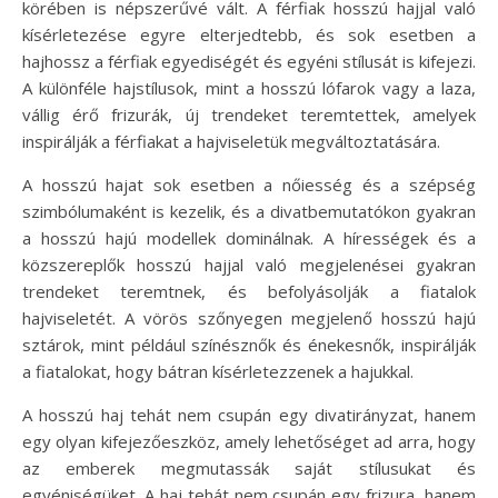
körében is népszerűvé vált. A férfiak hosszú hajjal való
kísérletezése egyre elterjedtebb, és sok esetben a
hajhossz a férfiak egyediségét és egyéni stílusát is kifejezi.
A különféle hajstílusok, mint a hosszú lófarok vagy a laza,
vállig érő frizurák, új trendeket teremtettek, amelyek
inspirálják a férfiakat a hajviseletük megváltoztatására.
A hosszú hajat sok esetben a nőiesség és a szépség
szimbólumaként is kezelik, és a divatbemutatókon gyakran
a hosszú hajú modellek dominálnak. A hírességek és a
közszereplők hosszú hajjal való megjelenései gyakran
trendeket teremtnek, és befolyásolják a fiatalok
hajviseletét. A vörös szőnyegen megjelenő hosszú hajú
sztárok, mint például színésznők és énekesnők, inspirálják
a fiatalokat, hogy bátran kísérletezzenek a hajukkal.
A hosszú haj tehát nem csupán egy divatirányzat, hanem
egy olyan kifejezőeszköz, amely lehetőséget ad arra, hogy
az emberek megmutassák saját stílusukat és
egyéniségüket. A haj tehát nem csupán egy frizura, hanem