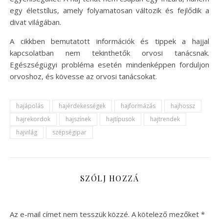
egy életstílus, amely folyamatosan változik és fejlődik a
divat világában.
A cikkben bemutatott információk és tippek a hajjal
kapcsolatban nem tekinthetők orvosi tanácsnak.
Egészségügyi probléma esetén mindenképpen forduljon
orvoshoz, és kövesse az orvosi tanácsokat.
hajápolás
hajérdekességek
hajformázás
hajhossz
hajrekordok
hajszínek
hajtípusok
hajtrendek
hajvilág
szépségipar
SZÓLJ HOZZÁ
Az e-mail címet nem tesszük közzé.
A kötelező mezőket
*