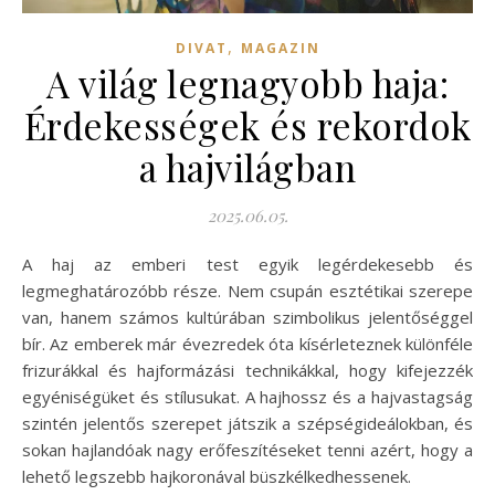
,
DIVAT
MAGAZIN
A világ legnagyobb haja:
Érdekességek és rekordok
a hajvilágban
2025.06.05.
A haj az emberi test egyik legérdekesebb és
legmeghatározóbb része. Nem csupán esztétikai szerepe
van, hanem számos kultúrában szimbolikus jelentőséggel
bír. Az emberek már évezredek óta kísérleteznek különféle
frizurákkal és hajformázási technikákkal, hogy kifejezzék
egyéniségüket és stílusukat. A hajhossz és a hajvastagság
szintén jelentős szerepet játszik a szépségideálokban, és
sokan hajlandóak nagy erőfeszítéseket tenni azért, hogy a
lehető legszebb hajkoronával büszkélkedhessenek.