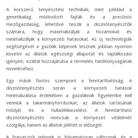
A korszerű tenyésztési technikák, mint például a
genetikailag módosított fajták és a precíziós
mezőgazdaság, lehetővé teszik a disznótenyésztők
számára, hogy maximalizálják a hozamokat és
minimalizálják a környezeti hatásokat. Az új technológiák
segítségével a gazdák képesek lesznek jobban nyomon
követni az állatok egészségi állapotát és táplálkozási
igényeit, ezáltal hozzájárulva a termelés hatékonyságának
növeléséhez.
Egy másik fontos szempont a fenntarthatóság. A
disznótenyésztés során a környezeti hatások
minimalizálása érdekében a gazdáknak figyelembe kell
venniük a takarmányforrásokat, az állatok tartásának
módját és a hulladékkezelést. A fenntartható
disznótenyésztés nemcsak a környezet védelmét
szolgálja, hanem az állatok jólétét is elősegíti.
A fogyasztói igények is folyamatosan változnak, és a