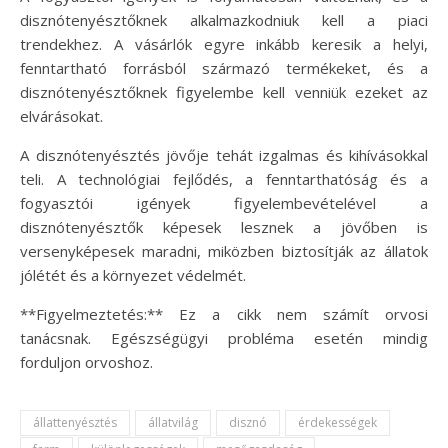
disznótenyésztőknek alkalmazkodniuk kell a piaci
trendekhez. A vásárlók egyre inkább keresik a helyi,
fenntartható forrásból származó termékeket, és a
disznótenyésztőknek figyelembe kell venniük ezeket az
elvárásokat.
A disznótenyésztés jövője tehát izgalmas és kihívásokkal
teli. A technológiai fejlődés, a fenntarthatóság és a
fogyasztói igények figyelembevételével a
disznótenyésztők képesek lesznek a jövőben is
versenyképesek maradni, miközben biztosítják az állatok
jólétét és a környezet védelmét.
**Figyelmeztetés:** Ez a cikk nem számít orvosi
tanácsnak. Egészségügyi probléma esetén mindig
forduljon orvoshoz.
állattenyésztés
állatvilág
disznó
érdekességek