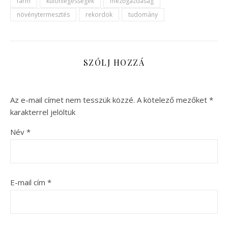
farm
különlegességek
mezőgazdaság
növénytermesztés
rekordok
tudomány
SZÓLJ HOZZÁ
Az e-mail címet nem tesszük közzé.
A kötelező mezőket
*
karakterrel jelöltük
Név
*
E-mail cím
*