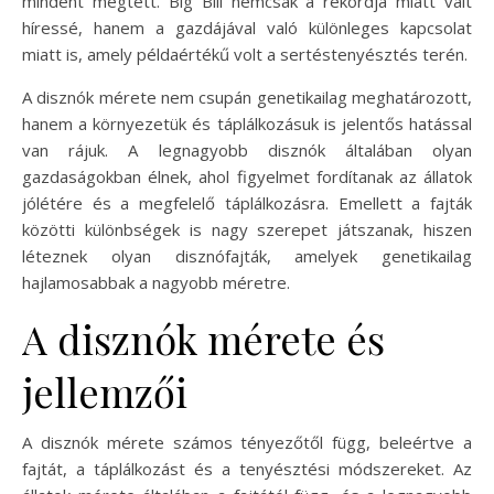
mindent megtett. Big Bill nemcsak a rekordja miatt vált
híressé, hanem a gazdájával való különleges kapcsolat
miatt is, amely példaértékű volt a sertéstenyésztés terén.
A disznók mérete nem csupán genetikailag meghatározott,
hanem a környezetük és táplálkozásuk is jelentős hatással
van rájuk. A legnagyobb disznók általában olyan
gazdaságokban élnek, ahol figyelmet fordítanak az állatok
jólétére és a megfelelő táplálkozásra. Emellett a fajták
közötti különbségek is nagy szerepet játszanak, hiszen
léteznek olyan disznófajták, amelyek genetikailag
hajlamosabbak a nagyobb méretre.
A disznók mérete és
jellemzői
A disznók mérete számos tényezőtől függ, beleértve a
fajtát, a táplálkozást és a tenyésztési módszereket. Az