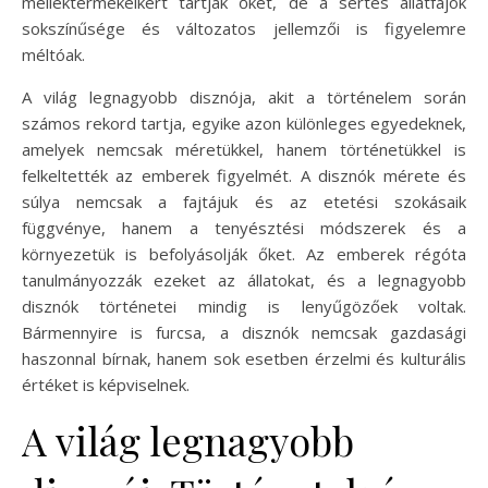
melléktermékeikért tartják őket, de a sertés állatfajok
sokszínűsége és változatos jellemzői is figyelemre
méltóak.
A világ legnagyobb disznója, akit a történelem során
számos rekord tartja, egyike azon különleges egyedeknek,
amelyek nemcsak méretükkel, hanem történetükkel is
felkeltették az emberek figyelmét. A disznók mérete és
súlya nemcsak a fajtájuk és az etetési szokásaik
függvénye, hanem a tenyésztési módszerek és a
környezetük is befolyásolják őket. Az emberek régóta
tanulmányozzák ezeket az állatokat, és a legnagyobb
disznók történetei mindig is lenyűgözőek voltak.
Bármennyire is furcsa, a disznók nemcsak gazdasági
haszonnal bírnak, hanem sok esetben érzelmi és kulturális
értéket is képviselnek.
A világ legnagyobb