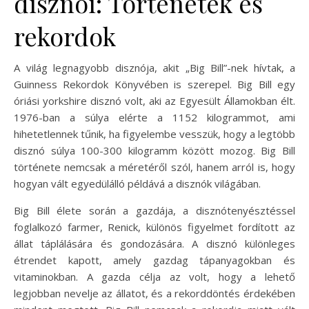
disznói: Történetek és
rekordok
A világ legnagyobb disznója, akit „Big Bill”-nek hívtak, a
Guinness Rekordok Könyvében is szerepel. Big Bill egy
óriási yorkshire disznó volt, aki az Egyesült Államokban élt.
1976-ban a súlya elérte a 1152 kilogrammot, ami
hihetetlennek tűnik, ha figyelembe vesszük, hogy a legtöbb
disznó súlya 100-300 kilogramm között mozog. Big Bill
története nemcsak a méretéről szól, hanem arról is, hogy
hogyan vált egyedülálló példává a disznók világában.
Big Bill élete során a gazdája, a disznótenyésztéssel
foglalkozó farmer, Renick, különös figyelmet fordított az
állat táplálására és gondozására. A disznó különleges
étrendet kapott, amely gazdag tápanyagokban és
vitaminokban. A gazda célja az volt, hogy a lehető
legjobban nevelje az állatot, és a rekorddöntés érdekében