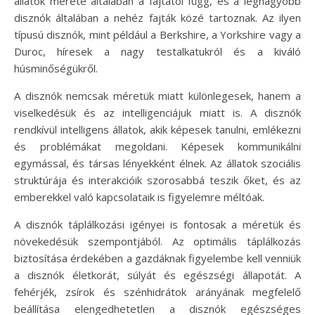
állatok mérete általában a fajtától függ, és a legnagyobb
disznók általában a nehéz fajták közé tartoznak. Az ilyen
típusú disznók, mint például a Berkshire, a Yorkshire vagy a
Duroc, híresek a nagy testalkatukról és a kiváló
húsminőségükről.
A disznók nemcsak méretük miatt különlegesek, hanem a
viselkedésük és az intelligenciájuk miatt is. A disznók
rendkívül intelligens állatok, akik képesek tanulni, emlékezni
és problémákat megoldani. Képesek kommunikálni
egymással, és társas lényekként élnek. Az állatok szociális
struktúrája és interakcióik szorosabbá teszik őket, és az
emberekkel való kapcsolataik is figyelemre méltóak.
A disznók táplálkozási igényei is fontosak a méretük és
növekedésük szempontjából. Az optimális táplálkozás
biztosítása érdekében a gazdáknak figyelembe kell venniük
a disznók életkorát, súlyát és egészségi állapotát. A
fehérjék, zsírok és szénhidrátok arányának megfelelő
beállítása elengedhetetlen a disznók egészséges